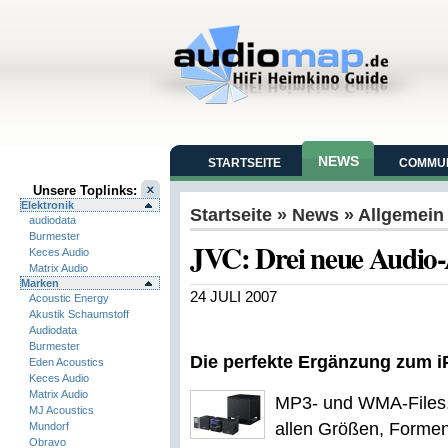
NEWS
STARTSEITE
COMMUN
Unsere Toplinks:
Elektronik
Startseite
»
News
» Allgemein
audiodata
Burmester
JVC: Drei neue Audio-
Keces Audio
Matrix Audio
Marken
24 JULI 2007
Acoustic Energy
Akustik Schaumstoff
Audiodata
Burmester
Die perfekte Ergänzung zum 
Eden Acoustics
Keces Audio
Matrix Audio
MP3- und WMA-Files,
MJ Acoustics
allen Größen, Formen
Mundorf
Obravo