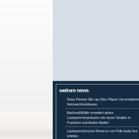
weitere news
Neue Pioneer Blu-ray Disc-Player mit erweitert
Netzwerkfunktionen
Backes&Müller erweitert aktive
Lautsprecherpräsenz mit neuen Studios in
Frankfurt und Baden-Baden
Lautsprecherserie Reserve von Polk Audio live
erleben