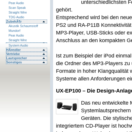
unterschiedlichsten F
Pear Audio
Scan Speak
gehört.
Straight Wire
Entsprechend wird bei den ne
TDG Audio
ZubehÃ¶r
PS2 und RA-P11B Konnektivität
Akustik Schaumstoff
Mundorf
MP3-Player, USB-Sticks oder ex
Pear Audio
Anschluss an den kompakten Ge
Straight Wire
System Audio
HÃ¤ndler
Vertriebe
Ist zum Beispiel der iPod einmal
Lautsprecher
Sonstiges
die Ordner des MP3-Players zu
Formate in hoher Klangqualität 
Systeme allen Anforderungen ei
UX-EP100 – Die Design-Anlag
Das neu entwickelte
Systemlautsprechern 
Geräten. Die stylisch
integriertem CD-Player ist hochw