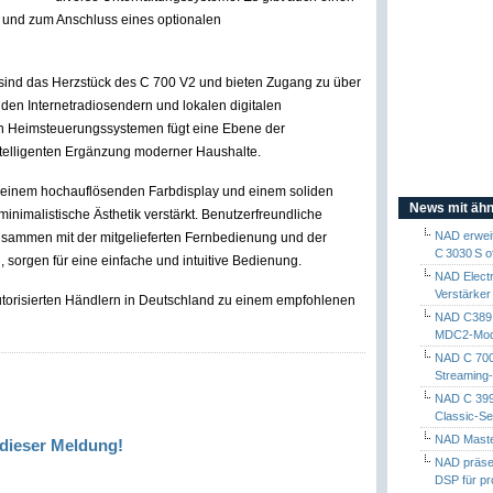
 und zum Anschluss eines optionalen
 sind das Herzstück des C 700 V2 und bieten Zugang zu über
den Internetradiosendern und lokalen digitalen
ßen Heimsteuerungssystemen fügt eine Ebene der
ntelligenten Ergänzung moderner Haushalte.
 einem hochauflösenden Farbdisplay und einem soliden
News mit ähn
nimalistische Ästhetik verstärkt. Benutzerfreundliche
NAD erweit
usammen mit der mitgelieferten Fernbedienung und der
C 3030 S off
 sorgen für eine einfache und intuitive Bedienung.
NAD Electr
Verstärker
torisierten Händlern in Deutschland zu einem empfohlenen
NAD C389 –
MDC2-Modu
NAD C 700
Streaming-
NAD C 399 
Classic-Se
NAD Maste
dieser Meldung!
NAD präsen
DSP für pr