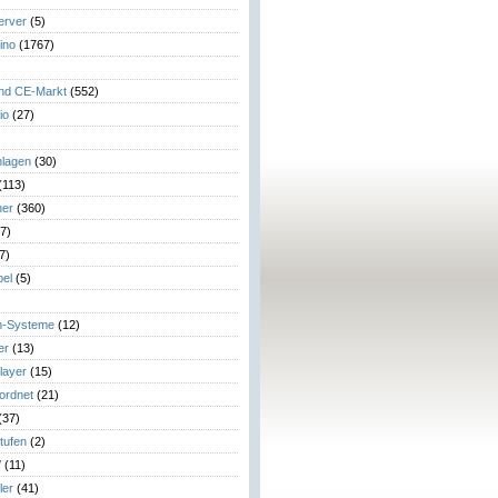
erver
(5)
ino
(1767)
)
und CE-Markt
(552)
io
(27)
lagen
(30)
(113)
her
(360)
7)
7)
el
(5)
m-Systeme
(12)
er
(13)
layer
(15)
eordnet
(21)
(37)
tufen
(2)
V
(11)
ler
(41)