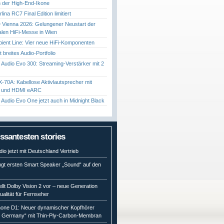
 der High-End-Ikone
ina RC7 Final Edition limitiert
Vienna 2026: Gelungener Neustart der
nalen HiFi-Messe in Wien
ient Line: Vier neue HiFi-Komponenten
gt breites Audio-Portfolio
Audio Evo 300: Streaming-Verstärker mit 2
70A: Kabellose Aktivlautsprecher mit
t und HDMI eARC
Audio Evo One jetzt auch in Midnight Black
essantesten stories
io jetzt mit Deutschland Vertrieb
ngt ersten Smart Speaker „Sound“ auf den
ellt Dolby Vision 2 vor – neue Generation
qualität für Fernseher
ne D1: Neuer dynamischer Kopfhörer
n Germany“ mit Thin-Ply-Carbon-Membran