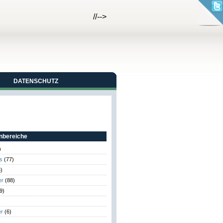
//-->
DATENSCHUTZ
bereiche
)
s
(77)
)
er
(88)
9)
er
(6)