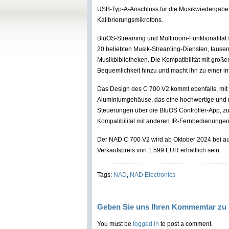
USB-Typ-A-Anschluss für die Musikwiedergabe
Kalibrierungsmikrofons.
BluOS-Streaming und Multiroom-Funktionalität
20 beliebten Musik-Streaming-Diensten, tausen
Musikbibliotheken. Die Kompatibilität mit gro
Bequemlichkeit hinzu und macht ihn zu einer i
Das Design des C 700 V2 kommt ebenfalls, mit
Aluminiumgehäuse, das eine hochwertige und mi
Steuerungen über die BluOS Controller-App, z
Kompatibilität mit anderen IR-Fernbedienungen,
Der NAD C 700 V2 wird ab Oktober 2024 bei au
Verkaufspreis von 1.599 EUR erhältlich sein.
Tags:
NAD
,
NAD Electronics
Geben Sie uns Ihren Kommemtar zu 
You must be
logged in
to post a comment.