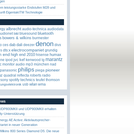
gen
em leistungsstarke Endstufen M28 und
urifi EigentaktTM Technologie
albrecht
rgy
audio-technica
audiodata
bluetooth
audionet
bluesound
bild
bowers & wilkins
s
burmester
denon
dab
dali
o
ces
deezer
divx
electrocompaniet
os
dts:x
grundig
h end
high end 2010
humax
hisense
marantz
jvc
kef
one
ipod
kenwood
lg
c
monitor audio
mp3
münchen
nad
philips
pioneer
panasonic
piega
uz
quadral
reflecta
roberts radio
technics
sony
spotify
teufel
thomson
wlan
usb
wma
tungselektronik
News
UDP800MKII und UDP900MKII erhalten
y-Unterstützung
nergy AE Active: Aktivlautsprecher-
startet in neuer Generation
ilkins 800 Series Diamond D5: Die neue