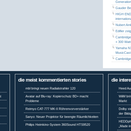
Generation
Gauder Berl
HIGH END 
internatio
Nubert Amb
Edifier zei
Cambridge 
× 300 Watt
Yamaha NX-
MusicCas
Cambridge 
die meist kommentierten stories
die inter
mbl bringt neuen Radialstrahler 120
Heed Aud
t
Avatar auf Blu-ray: Kopierschutz BD+ macht
WiiM bri
Probleme
Markt
Reimyo CAT-777 MK-II Röhrenvorverstärker
Dolby st
der Bild
Sanyo: Neuer Projektor für beengte Räumlichkeiten
HEDDpho
Philips Heimkino-System 360Sound HTS9520
„Made i