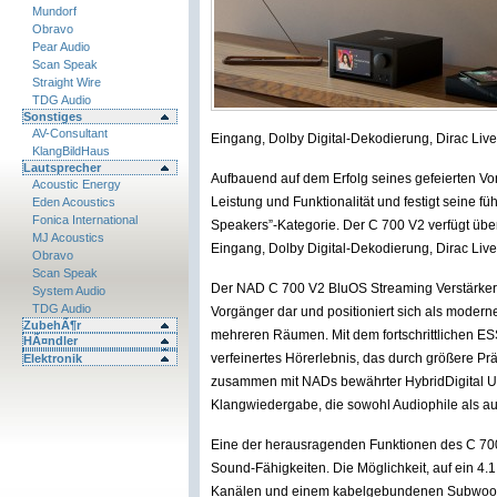
Mundorf
Obravo
Pear Audio
Scan Speak
Straight Wire
TDG Audio
Sonstiges
AV-Consultant
Eingang, Dolby Digital-Dekodierung, Dirac Li
KlangBildHaus
Lautsprecher
Aufbauend auf dem Erfolg seines gefeierten V
Acoustic Energy
Leistung und Funktionalität und festigt seine fü
Eden Acoustics
Fonica International
Speakers”-Kategorie. Der C 700 V2 verfügt ü
MJ Acoustics
Eingang, Dolby Digital-Dekodierung, Dirac Li
Obravo
Scan Speak
Der NAD C 700 V2 BluOS Streaming Verstärker 
System Audio
TDG Audio
Vorgänger dar und positioniert sich als modern
ZubehÃ¶r
mehreren Räumen. Mit dem fortschrittlichen ES
HÃ¤ndler
verfeinertes Hörerlebnis, das durch größere Pr
Elektronik
zusammen mit NADs bewährter HybridDigital UcD-
Klangwiedergabe, die sowohl Audiophile als au
Eine der herausragenden Funktionen des C 700 
Sound-Fähigkeiten. Die Möglichkeit, auf ein 4.
Kanälen und einem kabelgebundenen Subwoofer 