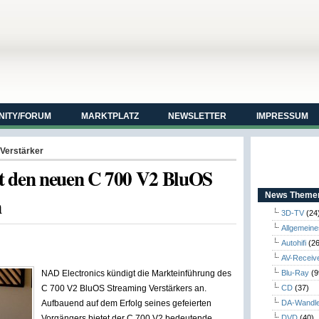
ITY/FORUM
MARKTPLATZ
NEWSLETTER
IMPRESSUM
Verstärker
t den neuen C 700 V2 BluOS
News Themen
n
3D-TV
(24
Allgemeine
Autohifi
(26
AV-Receiv
NAD Electronics kündigt die Markteinführung des
Blu-Ray
(9
C 700 V2 BluOS Streaming Verstärkers an.
CD
(37)
Aufbauend auf dem Erfolg seines gefeierten
DA-Wandl
Vorgängers bietet der C 700 V2 bedeutende
DVD
(40)