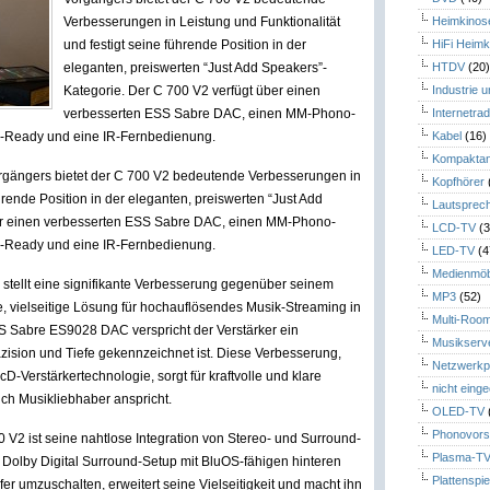
Verbesserungen in Leistung und Funktionalität
Heimkinos
und festigt seine führende Position in der
HiFi Heimk
eleganten, preiswerten “Just Add Speakers”-
HTDV
(20
Kategorie. Der C 700 V2 verfügt über einen
Industrie 
verbesserten ESS Sabre DAC, einen MM-Phono-
Internetrad
ve-Ready und eine IR-Fernbedienung.
Kabel
(16)
Kompaktan
orgängers bietet der C 700 V2 bedeutende Verbesserungen in
Kopfhörer
hrende Position in der eleganten, preiswerten “Just Add
Lautsprec
ber einen verbesserten ESS Sabre DAC, einen MM-Phono-
LCD-TV
(3
ve-Ready und eine IR-Fernbedienung.
LED-TV
(4
Medienmöb
stellt eine signifikante Verbesserung gegenüber seinem
MP3
(52)
e, vielseitige Lösung für hochauflösendes Musik-Streaming in
Multi-Roo
S Sabre ES9028 DAC verspricht der Verstärker ein
Musikserv
äzision und Tiefe gekennzeichnet ist. Diese Verbesserung,
Netzwerkp
Verstärkertechnologie, sorgt für kraftvolle und klare
nicht eing
ch Musikliebhaber anspricht.
OLED-TV
Phonovors
V2 ist seine nahtlose Integration von Stereo- und Surround-
Plasma-T
1 Dolby Digital Surround-Setup mit BluOS-fähigen hinteren
Plattenspie
umzuschalten, erweitert seine Vielseitigkeit und macht ihn