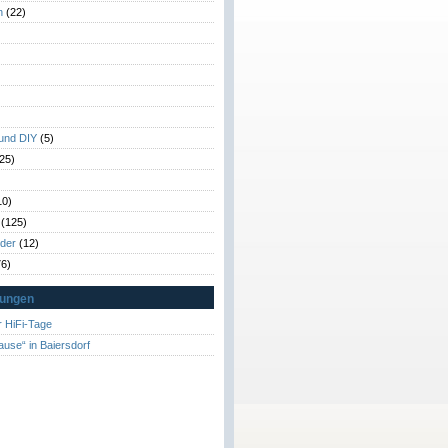
n
(22)
)
)
 und DIY
(5)
25)
10)
(125)
rder
(12)
6)
tungen
 HiFi-Tage
ause“ in Baiersdorf