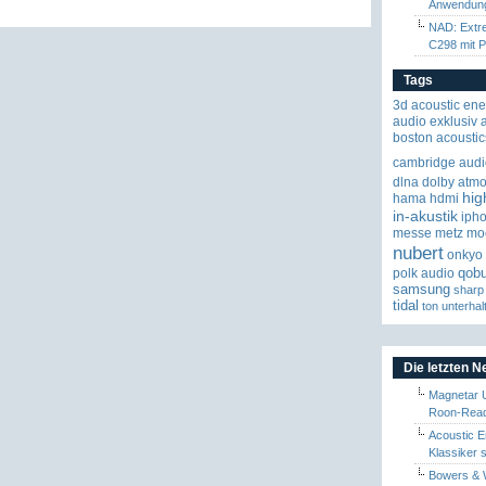
Anwendun
NAD: Extr
C298 mit P
Tags
3d
acoustic ene
audio exklusiv
boston acoustic
cambridge audi
dlna
dolby atm
hig
hama
hdmi
in-akustik
iph
messe
metz
mo
nubert
onkyo
qob
polk audio
samsung
sharp
tidal
ton
unterhal
Die letzten 
Magnetar 
Roon-Read
Acoustic E
Klassiker 
Bowers & W