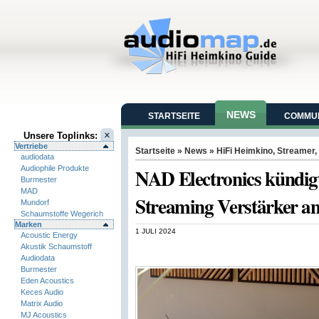
NEWS
STARTSEITE
COMMUN
Unsere Toplinks:
Vertriebe
Startseite
»
News
»
HiFi Heimkino
,
Streamer
,
audiodata
Audiophile Produkte
NAD Electronics kündig
Burmester
MAD
Streaming Verstärker a
Mundorf
Schaumstoffe Wegerich
Marken
1 JULI 2024
Acoustic Energy
Akustik Schaumstoff
Audiodata
Burmester
Eden Acoustics
Keces Audio
Matrix Audio
MJ Acoustics