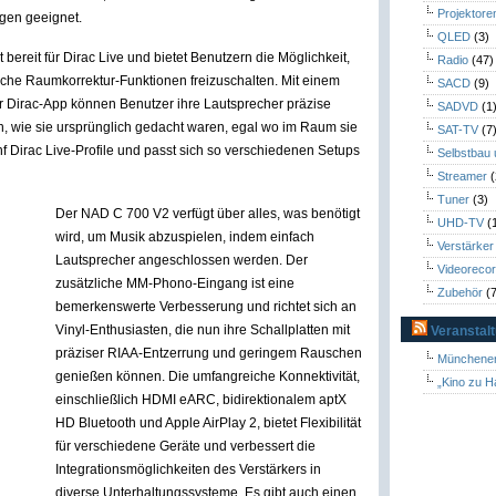
Projektore
gen geeignet.
QLED
(3)
bereit für Dirac Live und bietet Benutzern die Möglichkeit,
Radio
(47)
tliche Raumkorrektur-Funktionen freizuschalten. Mit einem
SACD
(9)
der Dirac-App können Benutzer ihre Lautsprecher präzise
SADVD
(1
, wie sie ursprünglich gedacht waren, egal wo im Raum sie
SAT-TV
(7
nf Dirac Live-Profile und passt sich so verschiedenen Setups
Selbstbau
Streamer
(
Tuner
(3)
Der NAD C 700 V2 verfügt über alles, was benötigt
UHD-TV
(
wird, um Musik abzuspielen, indem einfach
Verstärker
Lautsprecher angeschlossen werden. Der
Videoreco
zusätzliche MM-Phono-Eingang ist eine
Zubehör
(7
bemerkenswerte Verbesserung und richtet sich an
Vinyl-Enthusiasten, die nun ihre Schallplatten mit
Veranstal
präziser RIAA-Entzerrung und geringem Rauschen
Münchener
genießen können. Die umfangreiche Konnektivität,
„Kino zu H
einschließlich HDMI eARC, bidirektionalem aptX
HD Bluetooth und Apple AirPlay 2, bietet Flexibilität
für verschiedene Geräte und verbessert die
Integrationsmöglichkeiten des Verstärkers in
diverse Unterhaltungssysteme. Es gibt auch einen