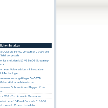
lichen Inhalten
ert Classic Series: Verstärker C 3030 und
iziell vorgestellt
onics stellt den M10 V3 BluOS Streaming-
 vor
 neuer Vollverstärker mit innovativer
l-Technologie
 – neuer leistungsfähiger BluOSTM
Vollverstärker im Mikroformat
– neues Vollverstärker-Flaggschiff der
rie
rs M10 V2 – die zweite Generation
tiert neue 16-Kanal-Endstufe CI 16-60
ofessionelle Custom Installation-