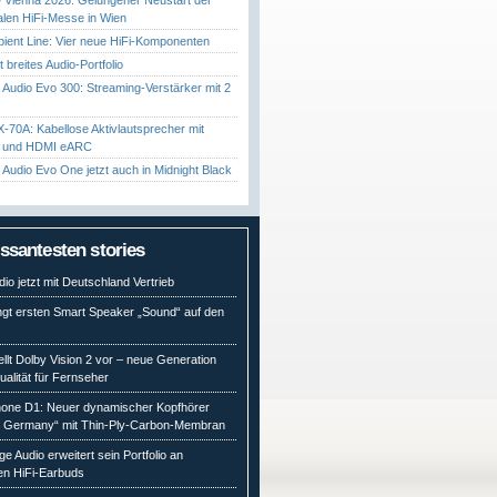
nalen HiFi-Messe in Wien
ient Line: Vier neue HiFi-Komponenten
gt breites Audio-Portfolio
Audio Evo 300: Streaming-Verstärker mit 2
70A: Kabellose Aktivlautsprecher mit
t und HDMI eARC
Audio Evo One jetzt auch in Midnight Black
essantesten stories
io jetzt mit Deutschland Vertrieb
ngt ersten Smart Speaker „Sound“ auf den
ellt Dolby Vision 2 vor – neue Generation
qualität für Fernseher
ne D1: Neuer dynamischer Kopfhörer
n Germany“ mit Thin-Ply-Carbon-Membran
e Audio erweitert sein Portfolio an
en HiFi-Earbuds