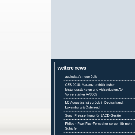
weitere news
audiodata's neue Jolie
CES 2018: Marantz enthüllt bisher
leistungsstärksten und vielseitigsten AV-
Vorverstärker AV8805
MJ Acoustics ist zurück in Deutschland,
Luxemburg & Österreich
Sony: Preissenkung für SACD-Geräte
Philips - Pixel Plus-Fernseher sorgen für mehr
Schärfe