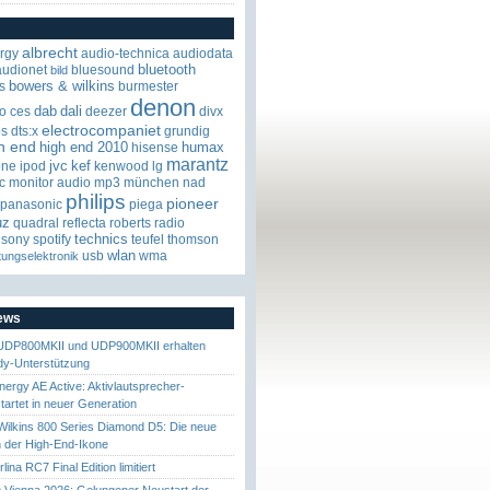
albrecht
rgy
audio-technica
audiodata
bluetooth
audionet
bluesound
bild
bowers & wilkins
s
burmester
denon
dab
dali
o
ces
deezer
divx
electrocompaniet
os
dts:x
grundig
h end
high end 2010
humax
hisense
marantz
jvc
kef
one
ipod
kenwood
lg
c
monitor audio
mp3
münchen
nad
philips
pioneer
panasonic
piega
uz
quadral
reflecta
roberts radio
technics
sony
spotify
teufel
thomson
wlan
usb
wma
tungselektronik
News
UDP800MKII und UDP900MKII erhalten
y-Unterstützung
nergy AE Active: Aktivlautsprecher-
startet in neuer Generation
ilkins 800 Series Diamond D5: Die neue
 der High-End-Ikone
ina RC7 Final Edition limitiert
Vienna 2026: Gelungener Neustart der