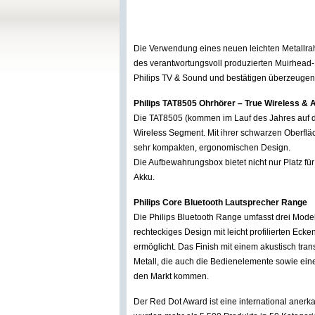
Die Verwendung eines neuen leichten Metallra
des verantwortungsvoll produzierten Muirhead
Philips TV & Sound und bestätigen überzeugend
Philips TAT8505 Ohrhörer – True Wireless & A
Die TAT8505 (kommen im Lauf des Jahres auf d
Wireless Segment. Mit ihrer schwarzen Oberfläc
sehr kompakten, ergonomischen Design.
Die Aufbewahrungsbox bietet nicht nur Platz fü
Akku.
Philips Core Bluetooth Lautsprecher Range
Die Philips Bluetooth Range umfasst drei Model
rechteckiges Design mit leicht profilierten Ecke
ermöglicht. Das Finish mit einem akustisch tran
Metall, die auch die Bedienelemente sowie eine
den Markt kommen.
Der Red Dot Award ist eine international anerk