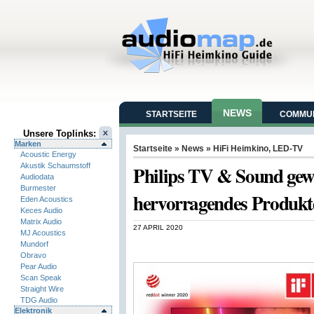
NEWS
STARTSEITE
COMMUN
Unsere Toplinks:
Marken
Startseite
»
News
»
HiFi Heimkino
,
LED-TV
Acoustic Energy
Akustik Schaumstoff
Philips TV & Sound gew
Audiodata
Burmester
hervorragendes Produkt
Eden Acoustics
Keces Audio
Matrix Audio
27 APRIL 2020
MJ Acoustics
Mundorf
Obravo
Pear Audio
Scan Speak
Straight Wire
TDG Audio
Elektronik