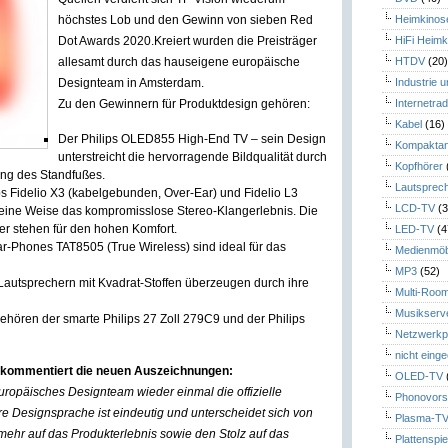
höchstes Lob und den Gewinn von sieben Red
Heimkinos
Dot Awards 2020.
Kreiert wurden die Preisträger
HiFi Heimk
allesamt durch das hauseigene europäische
HTDV
(20
Designteam in Amsterdam.
Industrie 
Zu den Gewinnern für Produktdesign gehören:
Internetrad
Kabel
(16)
Der Philips OLED855 High-End TV – sein Design
Kompaktan
unterstreicht die hervorragende Bildqualität durch
Kopfhörer
ung des Standfußes.
Lautsprec
s Fidelio X3 (kabelgebunden, Over-Ear) und Fidelio L3
LCD-TV
(3
 seine Weise das kompromisslose Stereo-Klangerlebnis. Die
r stehen für den hohen Komfort.
LED-TV
(4
ar-Phones TAT8505 (True Wireless) sind ideal für das
Medienmöb
MP3
(52)
Lautsprechern mit Kvadrat-Stoffen überzeugen durch ihre
Multi-Roo
Musikserv
hören der smarte Philips 27 Zoll 279C9 und der Philips
Netzwerkp
nicht eing
on kommentiert die neuen Auszeichnungen:
OLED-TV
europäisches Designteam wieder einmal die offizielle
Phonovors
 Designsprache ist eindeutig und unterscheidet sich von
Plasma-T
mehr auf das Produkterlebnis sowie den Stolz auf das
Plattenspie