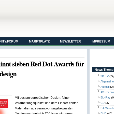
ITY/FORUM
MARKTPLATZ
NEWSLETTER
IMPRESSUM
innt sieben Red Dot Awards für
News Themen
design
3D-TV
(24
Allgemeine
Autohifi
(26
AV-Receiv
Mit bestem europäischen Design, feiner
Blu-Ray
(9
Verarbeitungsqualität und dem Einsatz echter
CD
(37)
Materialien aus verantwortungsbewussten
DA-Wandl
Quellen verdient sich TP Vision wiederum
DVD
(40)