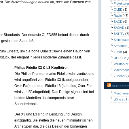
keit. Die Auszeichnungen deuten an, dass die Experten von
Projektore
QLED
(3)
Radio
(47)
SACD
(9)
SADVD
(1
SAT-TV
(7
der Standards. Der neueste OLED855 betont dieses durch
Selbstbau
 gestalteten Standfuß.
Streamer
(
m Einsatz, um die hohe Qualität sowie einen Hauch von
Tuner
(3)
gnstück, der elegant in jedes moderne Zuhause passt.
UHD-TV
(
Verstärker
Philips Fidelio X3 & L3 Kopfhörer
Videoreco
Die Philips Premiummarke Fidelio kehrt zurück und
Zubehör
(7
wird angeführt vom Fidelio X3 (kabelgebunden,
Over-Ear) und dem Fidelio L3 (kabellos, Over-Ear –
Veranstal
wird zur IFA eingeführt). Das Design signalisiert bei
Münchener
beiden Modellen das kompromisslose
„Kino zu H
Sounderlebnis.
Der X3 und L3 sind in Leistung und Design
einzigartig. Sie stellen die neuen minimalistischen
Archetypen dar, die das Design der bisherigen