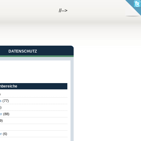
//-->
DATENSCHUTZ
bereiche
)
s
(77)
)
er
(88)
9)
er
(6)