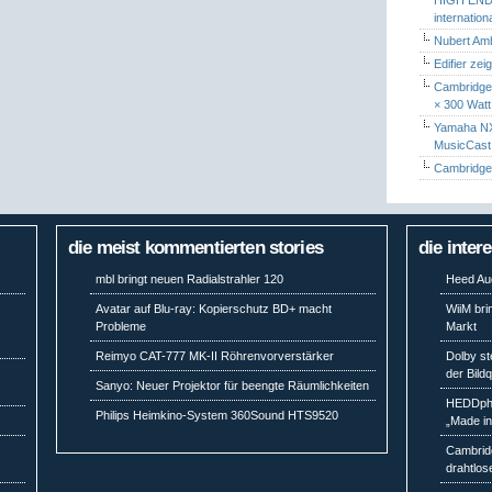
internatio
Nubert Amb
Edifier zei
Cambridge 
× 300 Watt
Yamaha NX-
MusicCas
Cambridge 
die meist kommentierten stories
die inter
mbl bringt neuen Radialstrahler 120
Heed Aud
Avatar auf Blu-ray: Kopierschutz BD+ macht
WiiM bri
Probleme
Markt
Reimyo CAT-777 MK-II Röhrenvorverstärker
Dolby st
der Bild
Sanyo: Neuer Projektor für beengte Räumlichkeiten
HEDDpho
Philips Heimkino-System 360Sound HTS9520
„Made i
Cambridg
drahtlos