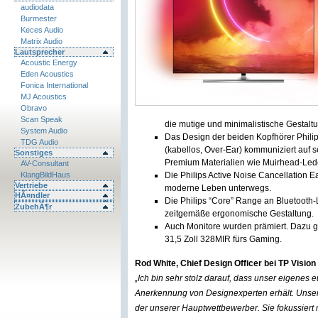
audiodata
Burmester
Keces Audio
Matrix Audio
Lautsprecher
Acoustic Energy
Eden Acoustics
Fonica International
MJ Acoustics
Obravo
Scan Speak
die mutige und minimalistische Gestalt
System Audio
Das Design der beiden Kopfhörer Philip
TDG Audio
(kabellos, Over-Ear) kommuniziert auf
Sonstiges
Premium Materialien wie Muirhead-Lede
AV-Consultant
KlangBildHaus
Die Philips Active Noise Cancellation E
Vertriebe
moderne Leben unterwegs.
HÃ¤ndler
Die Philips “Core” Range an Bluetooth-
ZubehÃ¶r
zeitgemäße ergonomische Gestaltung.
Auch Monitore wurden prämiert. Dazu ge
31,5 Zoll 328MIR fürs Gaming.
Rod White, Chief Design Officer bei TP Visi
„Ich bin sehr stolz darauf, dass unser eigenes 
Anerkennung von Designexperten erhält. Unsere
der unserer Hauptwettbewerber. Sie fokussiert 