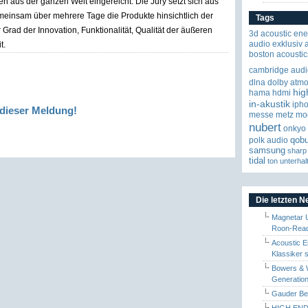
n aus der ganzen Welt eingereicht. Die Jury setzt sich aus
meinsam über mehrere Tage die Produkte hinsichtlich der
Tags
 Grad der Innovation, Funktionalität, Qualität der äußeren
3d
acoustic ene
audio exklusiv
t.
boston acoustic
cambridge audi
dlna
dolby atm
hig
hama
hdmi
in-akustik
iph
dieser Meldung!
messe
metz
mo
nubert
onkyo
qob
polk audio
samsung
sharp
tidal
ton
unterhal
Die letzten 
Magnetar 
Roon-Read
Acoustic E
Klassiker 
Bowers & W
Generation
Gauder Berl
HIGH END 