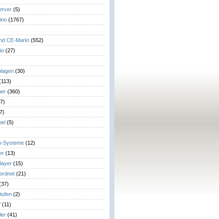
erver
(5)
ino
(1767)
)
und CE-Markt
(552)
io
(27)
lagen
(30)
(113)
her
(360)
7)
7)
el
(5)
m-Systeme
(12)
er
(13)
layer
(15)
eordnet
(21)
(37)
tufen
(2)
V
(11)
ler
(41)