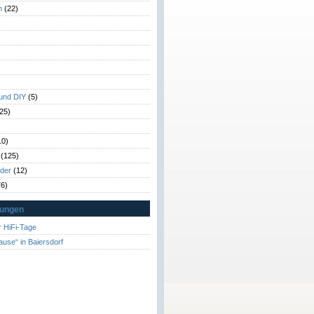
n
(22)
)
)
 und DIY
(5)
25)
10)
(125)
rder
(12)
6)
tungen
 HiFi-Tage
ause“ in Baiersdorf