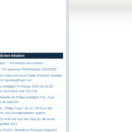
lichen Inhalten
 plus“ – Fernsehen neu erleben
ps TVs gewinnen EISA Awards 2024/2025
und stellt zwei neue Fidelio Premium-Modelle
GO-Sportkopfhörer vor
ps Ambilight TV-Range 2023 mit OLED,
e Xtra-Serie und The One
odelle bei Philips Ambilight-TVs: Zwei
 ein MiniLED
r „Philips Days“ bis zu 700 Euro bei
 TVs und Soundprodukten sparen
ED+936 holt sich den Sieg für die beste
ualität 2021
ips OLED+ Modelle im Premium-Segment