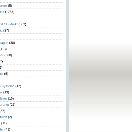
erver
(5)
ino
(1767)
)
und CE-Markt
(552)
io
(27)
lagen
(30)
(113)
her
(360)
7)
7)
el
(5)
m-Systeme
(12)
er
(13)
layer
(15)
eordnet
(21)
(37)
tufen
(2)
V
(11)
ler
(41)