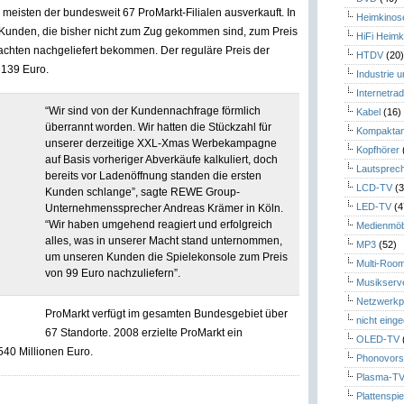
 meisten der bundesweit 67 ProMarkt-Filialen ausverkauft. In
Heimkinos
 Kunden, die bisher nicht zum Zug gekommen sind, zum Preis
HiFi Heimk
achten nachgeliefert bekommen. Der reguläre Preis der
HTDV
(20
i 139 Euro.
Industrie 
Internetrad
“Wir sind von der Kundennachfrage förmlich
Kabel
(16)
überrannt worden. Wir hatten die Stückzahl für
Kompaktan
unserer derzeitige XXL-Xmas Werbekampagne
Kopfhörer
auf Basis vorheriger Abverkäufe kalkuliert, doch
Lautsprec
bereits vor Ladenöffnung standen die ersten
LCD-TV
(3
Kunden schlange”, sagte REWE Group-
LED-TV
(4
Unternehmenssprecher Andreas Krämer in Köln.
“Wir haben umgehend reagiert und erfolgreich
Medienmöb
alles, was in unserer Macht stand unternommen,
MP3
(52)
um unseren Kunden die Spielekonsole zum Preis
Multi-Roo
von 99 Euro nachzuliefern”.
Musikserv
Netzwerkp
ProMarkt verfügt im gesamten Bundesgebiet über
nicht eing
67 Standorte. 2008 erzielte ProMarkt ein
OLED-TV
40 Millionen Euro.
Phonovors
Plasma-T
Plattenspie