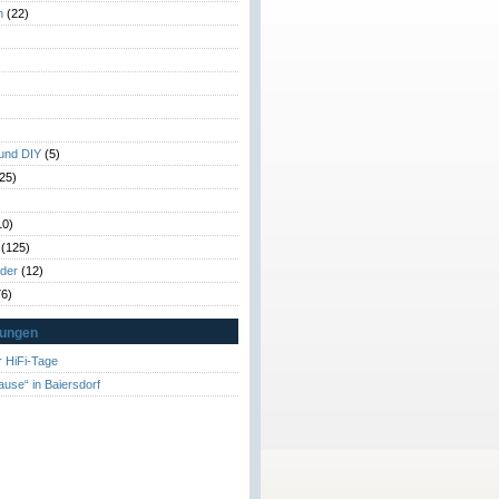
n
(22)
)
)
 und DIY
(5)
25)
10)
(125)
rder
(12)
6)
tungen
 HiFi-Tage
ause“ in Baiersdorf