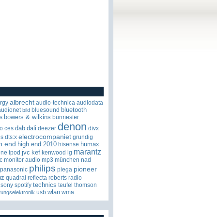
albrecht
rgy
audio-technica
audiodata
bluetooth
audionet
bluesound
bild
bowers & wilkins
s
burmester
denon
dab
dali
o
ces
deezer
divx
electrocompaniet
os
dts:x
grundig
h end
high end 2010
humax
hisense
marantz
jvc
kef
one
ipod
kenwood
lg
c
monitor audio
mp3
münchen
nad
philips
pioneer
panasonic
piega
uz
quadral
reflecta
roberts radio
technics
sony
spotify
teufel
thomson
wlan
usb
wma
tungselektronik