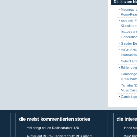
Die letzten 
Magnetar 
Roon-Read
Acoustic E
Klassiker 
Bowers & W
Generation
Gauder Berl
HIGH END 
internatio
Nubert Amb
Edifier zei
Cambridge 
× 300 Watt
Yamaha NX-
MusicCas
Cambridge 
die meist kommentierten stories
die inter
mbl bringt neuen Radialstrahler 120
Heed Aud
Avatar auf Blu-ray: Kopierschutz BD+ macht
WiiM bri