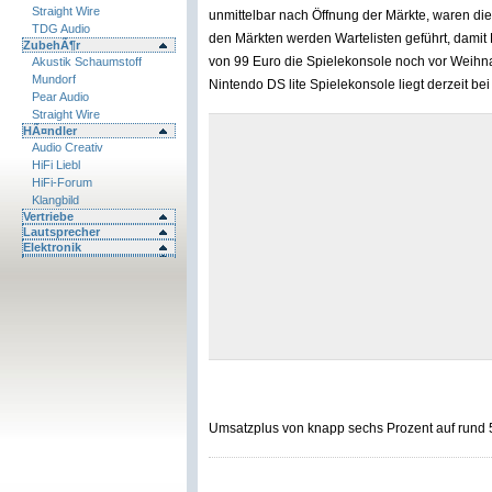
Straight Wire
unmittelbar nach Öffnung der Märkte, waren die
TDG Audio
den Märkten werden Wartelisten geführt, damit
ZubehÃ¶r
von 99 Euro die Spielekonsole noch vor Weihn
Akustik Schaumstoff
Mundorf
Nintendo DS lite Spielekonsole liegt derzeit be
Pear Audio
Straight Wire
HÃ¤ndler
Audio Creativ
HiFi Liebl
HiFi-Forum
Klangbild
Vertriebe
Lautsprecher
Elektronik
Umsatzplus von knapp sechs Prozent auf rund 5