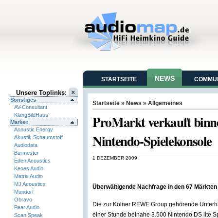
NEWS
STARTSEITE
COMMUN
Unsere Toplinks:
Sonstiges
Startseite
»
News
»
Allgemeines
AV-Consultant
KlangBildHaus
ProMarkt verkauft binne
Marken
Acoustic Energy
Nintendo-Spielekonsole
Akustik Schaumstoff
Audiodata
Burmester
1 DEZEMBER 2009
Eden Acoustics
Keces Audio
Matrix Audio
MJ Acoustics
Überwältigende Nachfrage in den 67 Märkten 
Mundorf
Obravo
Die zur Kölner REWE Group gehörende Unterhalt
Pear Audio
einer Stunde beinahe 3.500 Nintendo DS lite S
Scan Speak