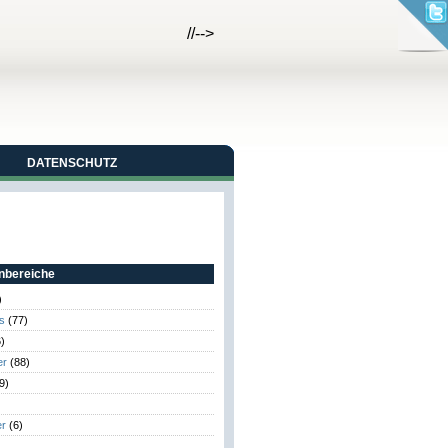
//-->
DATENSCHUTZ
bereiche
)
s
(77)
)
er
(88)
9)
er
(6)