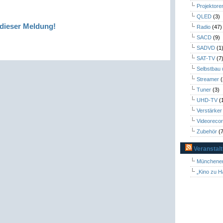
Projektore
QLED
(3)
dieser Meldung!
Radio
(47)
SACD
(9)
SADVD
(1
SAT-TV
(7
Selbstbau
Streamer
(
Tuner
(3)
UHD-TV
(
Verstärker
Videoreco
Zubehör
(7
Veranstal
Münchener
„Kino zu H