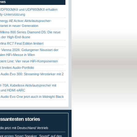
News
UDP800MKII und UDP900MKII erhalten
y-Unterstützung
nergy AE Active: Aktivlautsprecher-
startet in neuer Generation
ilkins 800 Series Diamond D5: Die neue
 der High-End-Ikone
ina RC7 Final Edition limitiert
Vienna 2026: Gelungener Neustart der
nalen HiFi-Messe in Wien
ient Line: Vier neue HiFi-Komponenten
gt breites Audio-Portfolio
Audio Evo 300: Streaming-Verstärker mit 2
70A: Kabellose Aktivlautsprecher mit
t und HDMI eARC
Audio Evo One jetzt auch in Midnight Black
essantesten stories
io jetzt mit Deutschland Vertrieb
ngt ersten Smart Speaker „Sound“ auf den