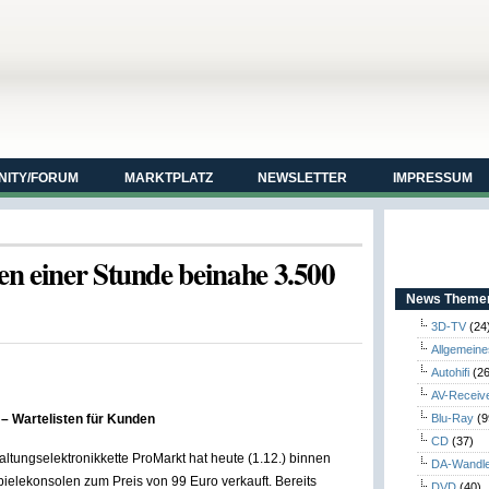
ITY/FORUM
MARKTPLATZ
NEWSLETTER
IMPRESSUM
n einer Stunde beinahe 3.500
News Themen
3D-TV
(24
Allgemeine
Autohifi
(26
AV-Receiv
– Wartelisten für Kunden
Blu-Ray
(9
CD
(37)
ungselektronikkette ProMarkt hat heute (1.12.) binnen
DA-Wandl
pielekonsolen zum Preis von 99 Euro verkauft.
Bereits
DVD
(40)