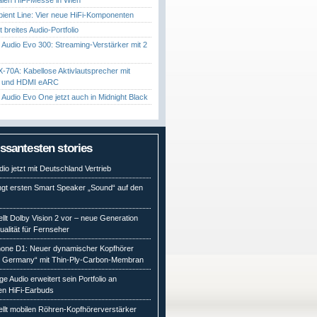
ient Line: Vier neue HiFi-Komponenten
gt breites Audio-Portfolio
Audio Evo 300: Streaming-Verstärker mit 2
70A: Kabellose Aktivlautsprecher mit
t und HDMI eARC
Audio Evo One jetzt auch in Midnight Black
essantesten stories
io jetzt mit Deutschland Vertrieb
ngt ersten Smart Speaker „Sound“ auf den
ellt Dolby Vision 2 vor – neue Generation
qualität für Fernseher
ne D1: Neuer dynamischer Kopfhörer
n Germany“ mit Thin-Ply-Carbon-Membran
e Audio erweitert sein Portfolio an
en HiFi-Earbuds
ellt mobilen Röhren-Kopfhörerverstärker