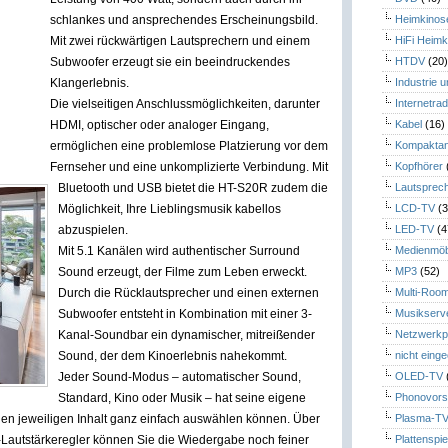
schlankes und ansprechendes Erscheinungsbild.
Heimkinos
Mit zwei rückwärtigen Lautsprechern und einem
HiFi Heimk
Subwoofer erzeugt sie ein beeindruckendes
HTDV
(20
Klangerlebnis.
Industrie 
Die vielseitigen Anschlussmöglichkeiten, darunter
Internetrad
HDMI, optischer oder analoger Eingang,
Kabel
(16)
ermöglichen eine problemlose Platzierung vor dem
Kompaktan
Fernseher und eine unkomplizierte Verbindung. Mit
Kopfhörer
Bluetooth und USB bietet die HT-S20R zudem die
Lautsprec
Möglichkeit, Ihre Lieblingsmusik kabellos
LCD-TV
(3
abzuspielen.
LED-TV
(4
Mit 5.1 Kanälen wird authentischer Surround
Medienmöb
Sound erzeugt, der Filme zum Leben erweckt.
MP3
(52)
Durch die Rücklautsprecher und einen externen
Multi-Roo
Subwoofer entsteht in Kombination mit einer 3-
Musikserv
Kanal-Soundbar ein dynamischer, mitreißender
Netzwerkp
Sound, der dem Kinoerlebnis nahekommt.
nicht eing
Jeder Sound-Modus – automatischer Sound,
OLED-TV
Standard, Kino oder Musik – hat seine eigene
Phonovors
en jeweiligen Inhalt ganz einfach auswählen können. Über
Plasma-T
Lautstärkeregler können Sie die Wiedergabe noch feiner
Plattenspie