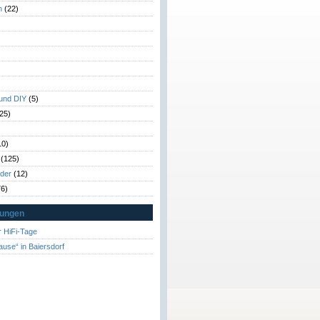
n
(22)
)
)
 und DIY
(5)
25)
10)
(125)
rder
(12)
6)
tungen
 HiFi-Tage
ause“ in Baiersdorf