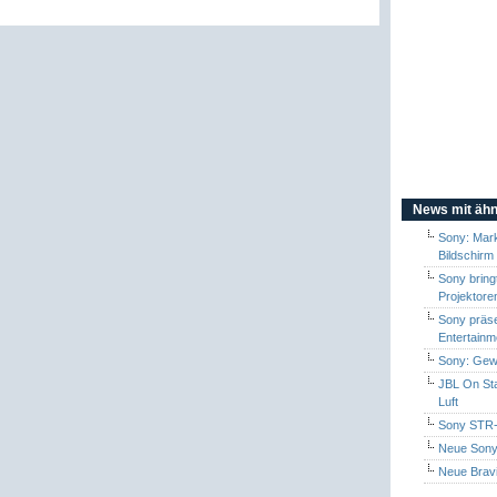
News mit ähn
Sony: Mark
Bildschirm
Sony brin
Projektore
Sony präse
Entertain
Sony: Gewi
JBL On Sta
Luft
Sony STR-D
Neue Sony
Neue Brav