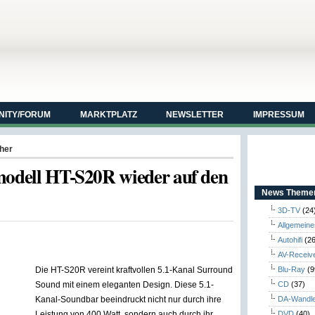
ITY/FORUM
MARKTPLATZ
NEWSLETTER
IMPRESSUM
her
modell HT-S20R wieder auf den
News Themen
3D-TV
(24
Allgemeine
Autohifi
(26
AV-Receiv
Die HT-S20R vereint kraftvollen 5.1-Kanal Surround
Blu-Ray
(9
Sound mit einem eleganten Design. Diese 5.1-
CD
(37)
Kanal-Soundbar beeindruckt nicht nur durch ihre
DA-Wandl
Leistung von 400 Watt, sondern auch durch ihr
DVD
(40)