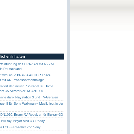
lichen Inhalten
teinführung des BRAVIA 9 mit 65-Zoll-
 in Deutschland
gt zwei neue BRAVIA 4K HDR Laser-
n mit XR-Prozessortechnologie
ntiert den neuen 7.2-Kanal 8K Home
ment-AV-Verstärker TA-AN1000
nne dank Playstation 3 und TV-Geräten
ge III für Sony Walkman – Musik liegt in der
N1010: Erster AV-Receiver für Blu-ray-3D
 Blu-ray-Player sind 3D-Ready
ia LCD-Fernseher von Sony