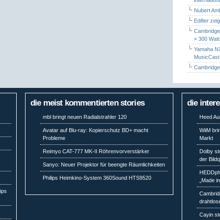
Nubert Amb
Edifier zei
Cambridge 
× 300 Watt
Yamaha NX-
MusicCas
Cambridge 
die meist kommentierten stories
die inter
mbl bringt neuen Radialstrahler 120
Heed Aud
Avatar auf Blu-ray: Kopierschutz BD+ macht
WiiM bri
Probleme
Markt
Reimyo CAT-777 MK-II Röhrenvorverstärker
Dolby st
der Bild
Sanyo: Neuer Projektor für beengte Räumlichkeiten
HEDDpho
Philips Heimkino-System 360Sound HTS9520
„Made i
ips
Cambridg
drahtlos
Cayin st