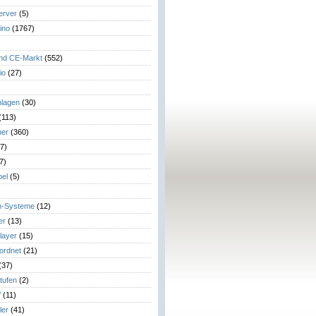
erver
(5)
ino
(1767)
)
und CE-Markt
(552)
io
(27)
lagen
(30)
(113)
her
(360)
7)
7)
el
(5)
m-Systeme
(12)
er
(13)
layer
(15)
eordnet
(21)
(37)
tufen
(2)
V
(11)
ler
(41)