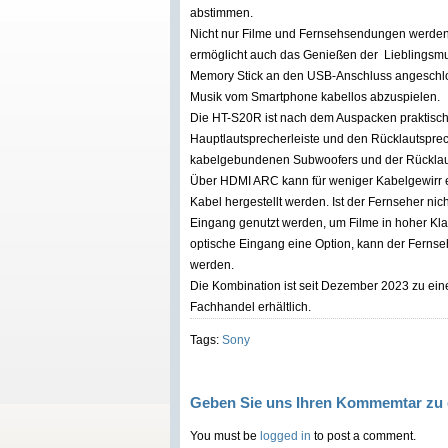
abstimmen.
Nicht nur Filme und Fernsehsendungen werden
ermöglicht auch das Genießen der Lieblingsm
Memory Stick an den USB-Anschluss angeschlos
Musik vom Smartphone kabellos abzuspielen.
Die HT-S20R ist nach dem Auspacken praktisch s
Hauptlautsprecherleiste und den Rücklautsprech
kabelgebundenen Subwoofers und der Rücklau
Über HDMI ARC kann für weniger Kabelgewirr e
Kabel hergestellt werden. Ist der Fernseher n
Eingang genutzt werden, um Filme in hoher Kl
optische Eingang eine Option, kann der Ferns
werden.
Die Kombination ist seit Dezember 2023 zu ei
Fachhandel erhältlich.
Tags:
Sony
Geben Sie uns Ihren Kommemtar zu 
You must be
logged in
to post a comment.