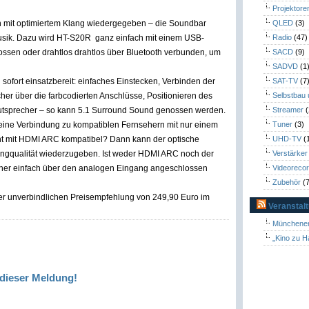
Projektore
 mit optimiertem Klang wiedergegeben – die Soundbar
QLED
(3)
usik. Dazu wird HT-S20R ganz einfach mit einem USB-
Radio
(47)
sen oder drahtlos drahtlos über Bluetooth verbunden, um
SACD
(9)
SADVD
(1
ofort einsatzbereit: einfaches Einstecken, Verbinden der
SAT-TV
(7
er über die farbcodierten Anschlüsse, Positionieren des
Selbstbau
tsprecher – so kann 5.1 Surround Sound genossen werden.
Streamer
(
ine Verbindung zu kompatiblen Fernsehern mit nur einem
Tuner
(3)
icht mit HDMI ARC kompatibel? Dann kann der optische
UHD-TV
(
angqualität wiederzugeben. Ist weder HDMI ARC noch der
Verstärker
eher einfach über den analogen Eingang angeschlossen
Videoreco
Zubehör
(7
ner unverbindlichen Preisempfehlung von 249,90 Euro im
Veranstal
Münchener
„Kino zu H
dieser Meldung!