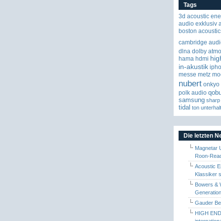
Tags
3d
acoustic ene
audio exklusiv
boston acoustic
cambridge audi
dlna
dolby atm
hig
hama
hdmi
in-akustik
iph
messe
metz
mo
nubert
onkyo
qob
polk audio
samsung
sharp
tidal
ton
unterhal
Die letzten 
Magnetar 
Roon-Read
Acoustic E
Klassiker 
Bowers & W
Generation
Gauder Berl
HIGH END 
internatio