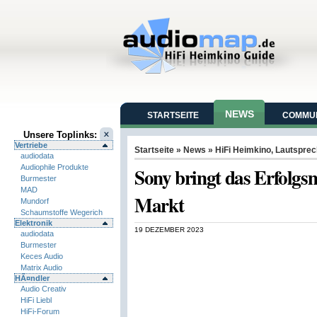
NEWS
STARTSEITE
COMMUN
Unsere Toplinks:
Vertriebe
Startseite
»
News
»
HiFi Heimkino
,
Lautsprec
audiodata
Audiophile Produkte
Sony bringt das Erfolgs
Burmester
MAD
Markt
Mundorf
Schaumstoffe Wegerich
Elektronik
19 DEZEMBER 2023
audiodata
Burmester
Keces Audio
Matrix Audio
HÃ¤ndler
Audio Creativ
HiFi Liebl
HiFi-Forum