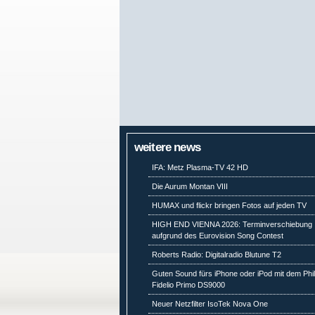
weitere news
IFA: Metz Plasma-TV 42 HD
Die Aurum Montan VIII
HUMAX und flickr bringen Fotos auf jeden TV
HIGH END VIENNA 2026: Terminverschiebung
aufgrund des Eurovision Song Contest
Roberts Radio: Digitalradio Blutune T2
Guten Sound fürs iPhone oder iPod mit dem Phil
Fidelio Primo DS9000
Neuer Netzfilter IsoTek Nova One