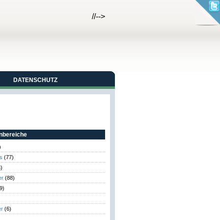
//-->
DATENSCHUTZ
bereiche
)
s
(77)
)
er
(88)
9)
er
(6)