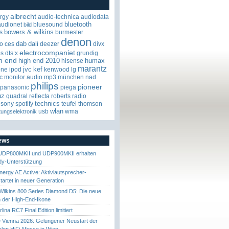
albrecht
rgy
audio-technica
audiodata
bluetooth
audionet
bluesound
bild
bowers & wilkins
s
burmester
denon
dab
dali
o
ces
deezer
divx
electrocompaniet
os
dts:x
grundig
h end
high end 2010
humax
hisense
marantz
jvc
kef
one
ipod
kenwood
lg
c
monitor audio
mp3
münchen
nad
philips
pioneer
panasonic
piega
uz
quadral
reflecta
roberts radio
technics
sony
spotify
teufel
thomson
wlan
usb
wma
tungselektronik
News
UDP800MKII und UDP900MKII erhalten
y-Unterstützung
nergy AE Active: Aktivlautsprecher-
startet in neuer Generation
ilkins 800 Series Diamond D5: Die neue
 der High-End-Ikone
ina RC7 Final Edition limitiert
Vienna 2026: Gelungener Neustart der
nalen HiFi-Messe in Wien