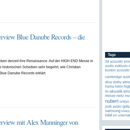
view Blue Danube Records – die
Tags
leben derzeit ihre Renaissance. Auf der HIGH END Messe in
3d
acoustic ene
audio exklusiv
 historischen Scheiben sehr begehrt, wie Christian
boston acoustic
Blue Danube Records erklärt.
cambridge audi
dlna
dolby atm
hig
hama
hdmi
in-akustik
iph
messe
metz
mo
nubert
onkyo
qob
polk audio
samsung
sharp
tidal
ton
unterhal
rview mit Alex Manninger von