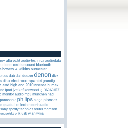
albrecht
rgy
audio-technica
audiodata
bluetooth
audionet
bluesound
bild
bowers & wilkins
s
burmester
denon
dab
dali
o
ces
deezer
divx
electrocompaniet
os
dts:x
grundig
h end
high end 2010
humax
hisense
marantz
jvc
kef
one
ipod
kenwood
lg
c
monitor audio
mp3
münchen
nad
philips
pioneer
panasonic
piega
uz
quadral
reflecta
roberts radio
technics
sony
spotify
teufel
thomson
wlan
usb
wma
tungselektronik