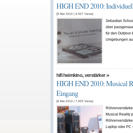
HIGH END 2010: Individuell
[9 Mai 2010
|
9,507
Views]
Sebastian Schust
über passgenaue 
für den Outdoor-B
Umgebungen auf
,
»
hifi heimkino
verstärker
HIGH END 2010: Musical Rea
Eingang
[9 Mai 2010
|
7,605
Views]
Röhrenverstärker
Musical Reality 
Röhrenverstärke
Laptop oder PC –