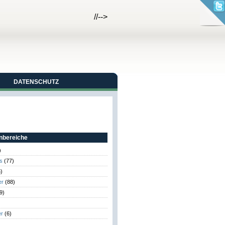
//-->
DATENSCHUTZ
bereiche
)
s
(77)
)
er
(88)
9)
er
(6)