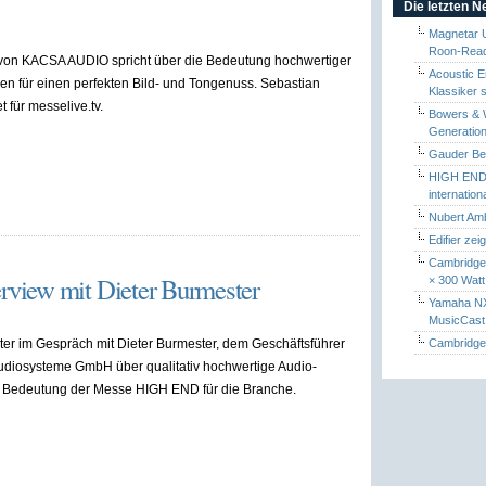
Die letzten 
Magnetar 
Roon-Read
von KACSA AUDIO spricht über die Bedeutung hochwertiger
Acoustic E
n für einen perfekten Bild- und Tongenuss. Sebastian
Klassiker 
t für messelive.tv.
Bowers & W
Generation
Gauder Berl
HIGH END 
internatio
Nubert Amb
Edifier zei
Cambridge 
view mit Dieter Burmester
× 300 Watt
Yamaha NX-
MusicCas
er im Gespräch mit Dieter Burmester, dem Geschäftsführer
Cambridge 
udiosysteme GmbH über qualitativ hochwertige Audio-
 Bedeutung der Messe HIGH END für die Branche.