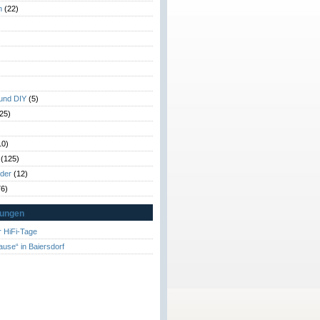
n
(22)
)
)
 und DIY
(5)
25)
10)
(125)
rder
(12)
6)
tungen
 HiFi-Tage
ause“ in Baiersdorf