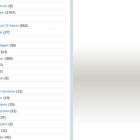
erver
(5)
ino
(1767)
)
und CE-Markt
(552)
io
(27)
lagen
(30)
(113)
her
(360)
7)
7)
el
(5)
m-Systeme
(12)
er
(13)
layer
(15)
eordnet
(21)
(37)
tufen
(2)
V
(11)
ler
(41)