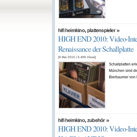
,
»
hifi heimkino
plattenspieler
HIGH END 2010: Video-Inter
Renaissance der Schallplatte
[9 Mai 2010
|
6,469
Views]
Schallplatten er
München sind die
Bierbaumer von 
,
»
hifi heimkino
zubehör
HIGH END 2010: Video-Inte