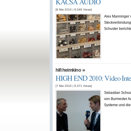
KACSA AUDIO
[8 Mai 2010
|
8,046
Views]
Alex Manninger 
Steckverbindunge
Schuster berichte
»
hifi heimkino
HIGH END 2010: Video Inter
[7 Mai 2010
|
8,371
Views]
Sebastian Schust
von Burmester A
Systeme und die