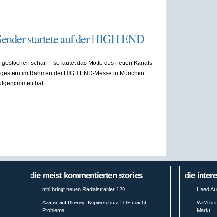
Sender startete auf der HIGH END
 gestochen scharf – so lautet das Motto des neuen Kanals
er gestern im Rahmen der HIGH END-Messe in München
aufgenommen hat.
die meist kommentierten stories
die inter
mbl bringt neuen Radialstrahler 120
Heed Aud
Avatar auf Blu-ray: Kopierschutz BD+ macht
WiiM bri
Probleme
Markt