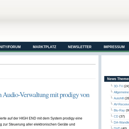
ITY/FORUM
MARKTPLATZ
NEWSLETTER
IMPRESSUM
News Themen
3D-TV
(24
Audio-Verwaltung mit prodigy von
Allgemeine
Autohifi
(26
AV-Receiv
Blu-Ray
(9
CD
(37)
ierte auf der HIGH END mit dem System prodigy eine
DA-Wandl
 zur Steuerung aller elektronischen Geräte und
DVD
(40)