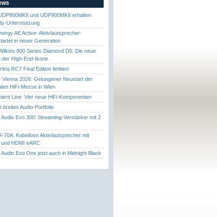
News
UDP800MKII und UDP900MKII erhalten
y-Unterstützung
nergy AE Active: Aktivlautsprecher-
startet in neuer Generation
ilkins 800 Series Diamond D5: Die neue
 der High-End-Ikone
ina RC7 Final Edition limitiert
Vienna 2026: Gelungener Neustart der
nalen HiFi-Messe in Wien
ient Line: Vier neue HiFi-Komponenten
gt breites Audio-Portfolio
Audio Evo 300: Streaming-Verstärker mit 2
70A: Kabellose Aktivlautsprecher mit
t und HDMI eARC
Audio Evo One jetzt auch in Midnight Black