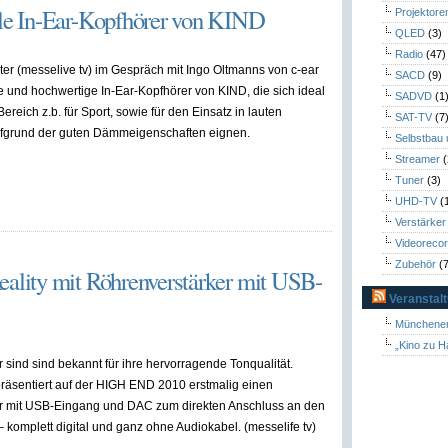
e In-Ear-Kopfhörer von KIND
Projektore
QLED
(3)
Radio
(47)
er (messelive tv) im Gespräch mit Ingo Oltmanns von c-ear
SACD
(9)
und hochwertige In-Ear-Kopfhörer von KIND, die sich ideal
SADVD
(1
ereich z.b. für Sport, sowie für den Einsatz in lauten
SAT-TV
(7
grund der guten Dämmeigenschaften eignen.
Selbstbau
Streamer
(
Tuner
(3)
UHD-TV
(
Verstärker
Videoreco
Zubehör
(7
lity mit Röhrenverstärker mit USB-
Veranstal
Münchener
„Kino zu H
 sind sind bekannt für ihre hervorragende Tonqualität.
präsentiert auf der HIGH END 2010 erstmalig einen
r mit USB-Eingang und DAC zum direkten Anschluss an den
 komplett digital und ganz ohne Audiokabel. (messelife tv)