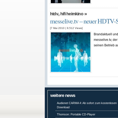
,
»
htdv
hifi heimkino
messelive.tv – neuer HDTV-
[7 Mai 2010
|
9,512
Views]
Brandaktuell und
messelive.tv, d
seinen Betrieb 
weitere news
Audionet CARMA 4: Ab sofort zum kostenlosen
Download
Thomson: Portable CD-Player