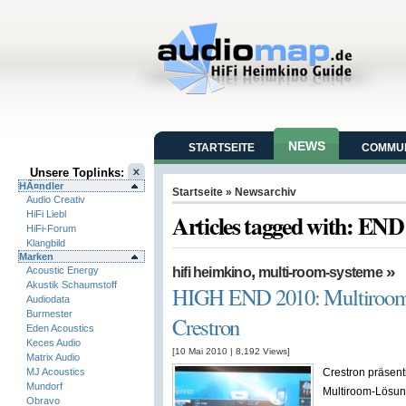
NEWS
STARTSEITE
COMMUN
Unsere Toplinks:
HÃ¤ndler
Startseite
» Newsarchiv
Audio Creativ
HiFi Liebl
Articles tagged with: END
HiFi-Forum
Klangbild
Marken
,
»
Acoustic Energy
hifi heimkino
multi-room-systeme
Akustik Schaumstoff
HIGH END 2010: Multiroom 
Audiodata
Burmester
Crestron
Eden Acoustics
Keces Audio
[10 Mai 2010
|
8,192
Views]
Matrix Audio
MJ Acoustics
Crestron präsent
Mundorf
Multiroom-Lösung
Obravo