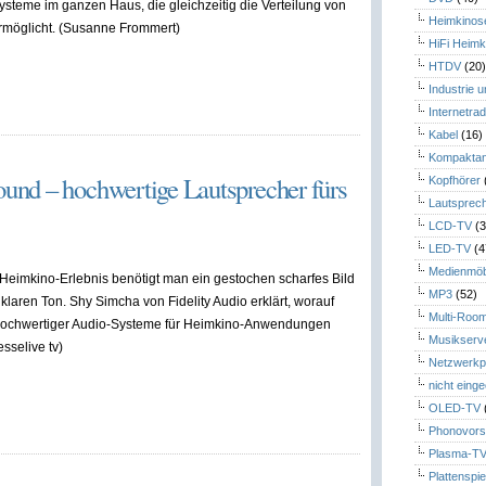
teme im ganzen Haus, die gleichzeitig die Verteilung von
Heimkinos
rmöglicht. (Susanne Frommert)
HiFi Heimk
HTDV
(20
Industrie 
Internetrad
Kabel
(16)
Kompaktan
nd – hochwertige Lautsprecher fürs
Kopfhörer
Lautsprec
LCD-TV
(3
LED-TV
(4
Medienmöb
 Heimkino-Erlebnis benötigt man ein gestochen scharfes Bild
MP3
(52)
lklaren Ton. Shy Simcha von Fidelity Audio erklärt, worauf
Multi-Roo
ochwertiger Audio-Systeme für Heimkino-Anwendungen
Musikserv
esselive tv)
Netzwerkp
nicht eing
OLED-TV
Phonovors
Plasma-T
Plattenspie