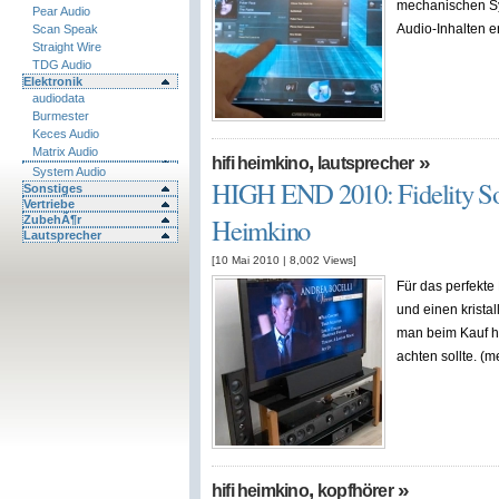
mechanischen Sys
Pear Audio
Audio-Inhalten e
Scan Speak
Straight Wire
TDG Audio
Elektronik
audiodata
Burmester
Keces Audio
Matrix Audio
,
»
hifi heimkino
lautsprecher
System Audio
HIGH END 2010: Fidelity Sou
Sonstiges
Vertriebe
Heimkino
ZubehÃ¶r
Lautsprecher
[10 Mai 2010
|
8,002
Views]
Für das perfekte
und einen kristal
man beim Kauf h
achten sollte. (m
,
»
hifi heimkino
kopfhörer