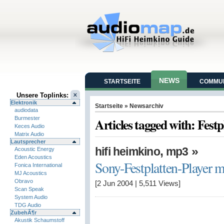
NEWS
STARTSEITE
COMMUN
Unsere Toplinks:
Elektronik
Startseite
» Newsarchiv
audiodata
Burmester
Articles tagged with: Festp
Keces Audio
Matrix Audio
Lautsprecher
,
»
hifi heimkino
mp3
Acoustic Energy
Eden Acoustics
Sony-Festplatten-Player 
Fonica International
MJ Acoustics
Obravo
[2 Jun 2004
|
5,511
Views]
Scan Speak
System Audio
TDG Audio
ZubehÃ¶r
Akustik Schaumstoff