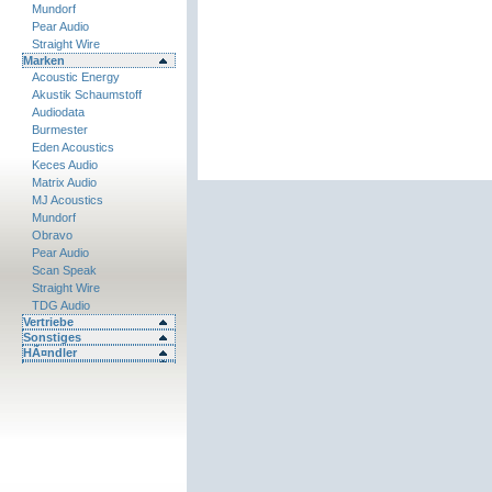
Mundorf
Pear Audio
Straight Wire
Marken
Acoustic Energy
Akustik Schaumstoff
Audiodata
Burmester
Eden Acoustics
Keces Audio
Matrix Audio
MJ Acoustics
Mundorf
Obravo
Pear Audio
Scan Speak
Straight Wire
TDG Audio
Vertriebe
Sonstiges
HÃ¤ndler