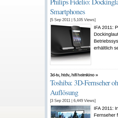
Philips Fidelio: Dockingl
Smartphones
[5 Sep 2011
|
5,105
Views]
IFA 2011: Ph
Dockinglau
Betriebssys
erhältlich s
,
,
»
3d-tv
htdv
hifi heimkino
Toshiba: 3D-Fernseher o
Auflösung
[3 Sep 2011
|
6,449
Views]
IFA 2011: I
Fernseher f