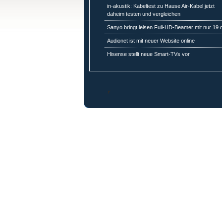
in-akustik: Kabeltest zu Hause Air-Kabel jetzt
daheim testen und vergleichen
Sanyo bringt leisen Full-HD-Beamer mit nur 19 
Audionet ist mit neuer Website online
Hisense stellt neue Smart-TVs vor