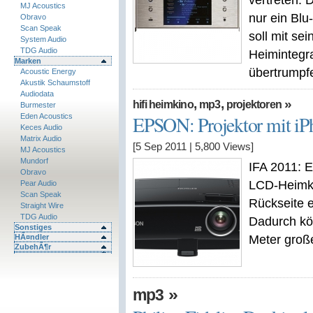
vertreten. 
MJ Acoustics
nur ein Blu
Obravo
Scan Speak
soll mit s
System Audio
TDG Audio
Heimintegra
Marken
übertrumpf
Acoustic Energy
Akustik Schaumstoff
Audiodata
,
,
»
hifi heimkino
mp3
projektoren
Burmester
Eden Acoustics
EPSON: Projektor mit iP
Keces Audio
Matrix Audio
[5 Sep 2011
|
5,800
Views]
MJ Acoustics
Mundorf
IFA 2011: 
Obravo
LCD-Heimki
Pear Audio
Scan Speak
Rückseite 
Straight Wire
TDG Audio
Dadurch kö
Sonstiges
HÃ¤ndler
Meter groß
ZubehÃ¶r
»
mp3