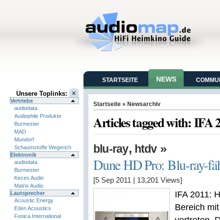
NEWS
STARTSEITE
COMMUN
Unsere Toplinks:
Vertriebe
Startseite
» Newsarchiv
audiodata
Audiophile Produkte
Articles tagged with: IFA 
Burmester
MAD
Mundorf
,
»
blu-ray
htdv
Schaumstoffe Wegerich
Elektronik
Dune HD Pro: Blu-ray-fäh
audiodata
Burmester
Keces Audio
[5 Sep 2011
|
13,201
Views]
Matrix Audio
IFA 2011: H
Lautsprecher
Acoustic Energy
Bereich mit
Eden Acoustics
Fonica International