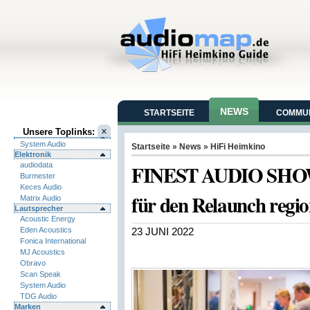
NEWS
STARTSEITE
COMMUN
Unsere Toplinks:
System Audio
Startseite
»
News
»
HiFi Heimkino
Elektronik
FINEST AUDIO SHOW 
audiodata
Burmester
Keces Audio
für den Relaunch regi
Matrix Audio
Lautsprecher
Acoustic Energy
Eden Acoustics
23 JUNI 2022
Fonica International
MJ Acoustics
Obravo
Scan Speak
System Audio
TDG Audio
Marken