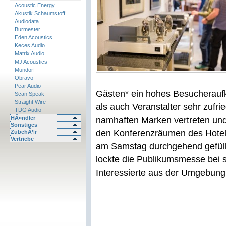
Acoustic Energy
Akustik Schaumstoff
Audiodata
Burmester
Eden Acoustics
Keces Audio
Matrix Audio
MJ Acoustics
Mundorf
Obravo
Pear Audio
Gästen* ein hohes Besucheraufk
Scan Speak
Straight Wire
als auch Veranstalter sehr zufr
TDG Audio
HÃ¤ndler
namhaften Marken vertreten und
Sonstiges
den Konferenzräumen des Hotels
ZubehÃ¶r
Vertriebe
am Samstag durchgehend gefüll
lockte die Publikumsmesse bei 
Interessierte aus der Umgebung