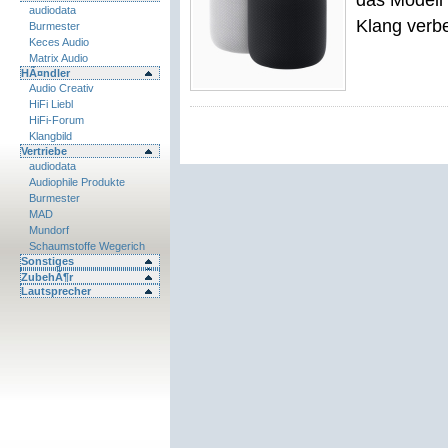
das Modell 
audiodata
Klang verbe
Burmester
Keces Audio
Matrix Audio
HÃ¤ndler
Audio Creativ
HiFi Liebl
HiFi-Forum
Klangbild
Vertriebe
audiodata
Audiophile Produkte
Burmester
MAD
Mundorf
Schaumstoffe Wegerich
Sonstiges
ZubehÃ¶r
Lautsprecher