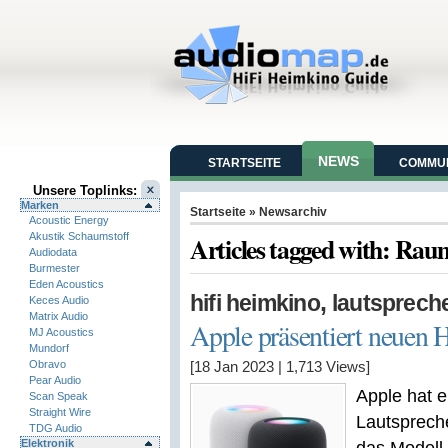
NEWS
STARTSEITE
COMMUN
Unsere Toplinks:
Marken
Startseite
» Newsarchiv
Acoustic Energy
Akustik Schaumstoff
Articles tagged with: Ra
Audiodata
Burmester
Eden Acoustics
,
hifi heimkino
lautsprech
Keces Audio
Matrix Audio
Apple präsentiert neuen
MJ Acoustics
Mundorf
Obravo
[18 Jan 2023
|
1,713
Views]
Pear Audio
Apple hat e
Scan Speak
Straight Wire
Lautspreche
TDG Audio
Elektronik