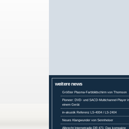
weitere news
Größter Plasma-Farbbildschirm von Thomson
Pioneer: DVD- und SACD-Multichannel-Player i
einem Gerät
in-akustik Referenz LS-4004 / LS-2404
Neues Klangwunder von Sennheiser
Albrecht Internetradio DR 471: Das kompakte