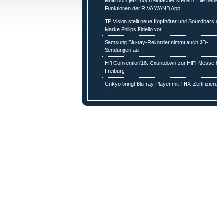
Multiroom jetzt noch einfacher steuern: Die neu
Funktionen der RIVA WAND App
TP Vision stellt neue Kopfhörer und Soundbars 
Marke Philips Fidelio vor
Samsung Blu-ray-Rekorder nimmt auch 3D-
Sendungen auf
Hifi Convention‘18: Countdown zur HiFi-Messe 
Freiburg
Onkyo bringt Blu-ray-Player mit THX-Zertifizier