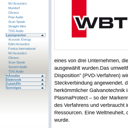
MJ Acoustics
Mundorf
Obravo
Pear Audio
Scan Speak
Straight Wire
TDG Audio
Lautsprecher
Acoustic Energy
Eden Acoustics
Fonica International
MJ Acoustics
Obravo
eines von drei Unternehmen, die
Scan Speak
System Audio
ausgewählt wurden.
Das umweltf
TDG Audio
Disposition” (PVD-Verfahren) wi
HÃ¤ndler
Elektronik
Steckverbindung angewendet, da
ZubehÃ¶r
Sonstiges
herkömmlicher Galvanotechnik ist
PlasmaProtect – so der Marken
des Verfahrens und verbraucht 
Ressourcen. Eine Weltneuheit, d
wurde.