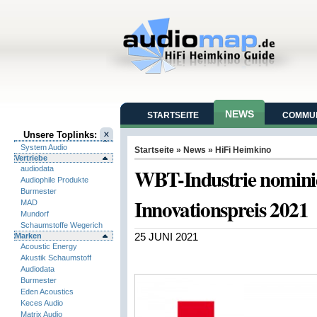
NEWS
STARTSEITE
COMMUN
Unsere Toplinks:
System Audio
Startseite
»
News
»
HiFi Heimkino
Vertriebe
WBT-Industrie nominie
audiodata
Audiophile Produkte
Burmester
Innovationspreis 2021
MAD
Mundorf
Schaumstoffe Wegerich
Marken
25 JUNI 2021
Acoustic Energy
Akustik Schaumstoff
Audiodata
Burmester
Eden Acoustics
Keces Audio
Matrix Audio