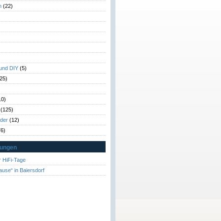
n
(22)
)
)
 und DIY
(5)
25)
10)
(125)
rder
(12)
6)
tungen
 HiFi-Tage
ause“ in Baiersdorf