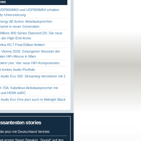
News
UDP800MKII und UDP900MKII erhalten
y-Unterstützung
nergy AE Active: Aktivlautsprecher-
startet in neuer Generation
ilkins 800 Series Diamond D5: Die neue
 der High-End-Ikone
ina RC7 Final Edition limitiert
Vienna 2026: Gelungener Neustart der
nalen HiFi-Messe in Wien
ient Line: Vier neue HiFi-Komponenten
gt breites Audio-Portfolio
Audio Evo 300: Streaming-Verstärker mit 2
70A: Kabellose Aktivlautsprecher mit
t und HDMI eARC
Audio Evo One jetzt auch in Midnight Black
essantesten stories
io jetzt mit Deutschland Vertrieb
ngt ersten Smart Speaker „Sound“ auf den