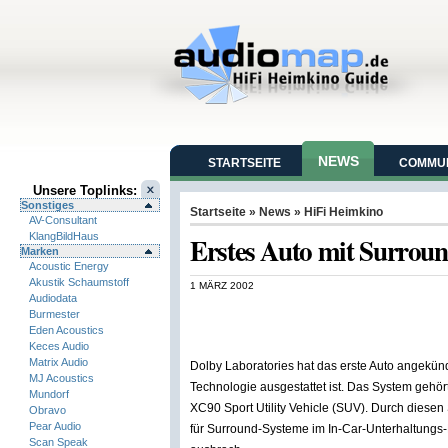
NEWS
STARTSEITE
COMMUN
Unsere Toplinks:
Sonstiges
Startseite
»
News
»
HiFi Heimkino
AV-Consultant
KlangBildHaus
Erstes Auto mit Surroun
Marken
Acoustic Energy
Akustik Schaumstoff
1 MÄRZ 2002
Audiodata
Burmester
Eden Acoustics
Keces Audio
Matrix Audio
Dolby Laboratories hat das erste Auto angekünd
MJ Acoustics
Technologie ausgestattet ist. Das System gehö
Mundorf
XC90 Sport Utility Vehicle (SUV). Durch diese
Obravo
Pear Audio
für Surround-Systeme im In-Car-Unterhaltungs-
Scan Speak