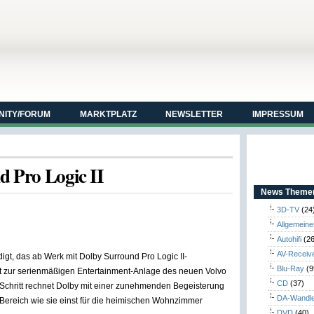
ITY/FORUM
MARKTPLATZ
NEWSLETTER
IMPRESSUM
d Pro Logic II
News Themen
3D-TV
(24
Allgemeine
Autohifi
(26
AV-Receiv
igt, das ab Werk mit Dolby Surround Pro Logic II-
Blu-Ray
(9
rt zur serienmäßigen Entertainment-Anlage des neuen Volvo
CD
(37)
n Schritt rechnet Dolby mit einer zunehmenden Begeisterung
DA-Wandl
Bereich wie sie einst für die heimischen Wohnzimmer
DVD
(40)