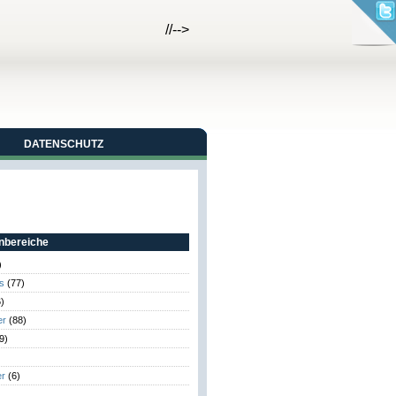
//-->
DATENSCHUTZ
bereiche
)
s
(77)
)
er
(88)
9)
er
(6)