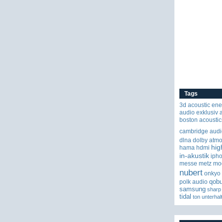
Tags
3d
acoustic ene
audio exklusiv
boston acoustic
cambridge audi
dlna
dolby atm
hig
hama
hdmi
in-akustik
iph
messe
metz
mo
nubert
onkyo
qob
polk audio
samsung
sharp
tidal
ton
unterhal