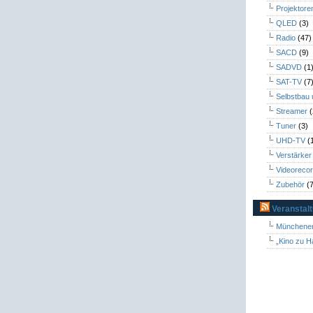
Projektore
QLED
(3)
Radio
(47)
SACD
(9)
SADVD
(1
SAT-TV
(7
Selbstbau
Streamer
(
Tuner
(3)
UHD-TV
(
Verstärker
Videoreco
Zubehör
(7
Veranstal
Münchener
„Kino zu H