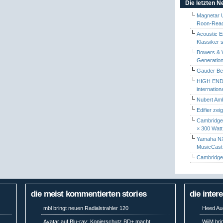
Die letzten 
Magnetar 
Roon-Read
Acoustic E
Klassiker 
Bowers & W
Generation
Gauder Berl
HIGH END 
internatio
Nubert Amb
Edifier zei
Cambridge 
× 300 Watt
Yamaha NX-
MusicCas
Cambridge 
die meist kommentierten stories
die inter
mbl bringt neuen Radialstrahler 120
Heed Aud
Avatar auf Blu-ray: Kopierschutz BD+ macht
WiiM bri