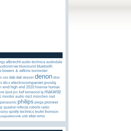
albrecht
rgy
audio-technica
audiodata
bluetooth
audionet
bluesound
bild
bowers & wilkins
s
burmester
denon
dab
dali
o
ces
deezer
divx
electrocompaniet
os
dts:x
grundig
h end
high end 2010
humax
hisense
marantz
jvc
kef
one
ipod
kenwood
lg
c
monitor audio
mp3
münchen
nad
philips
pioneer
panasonic
piega
uz
quadral
reflecta
roberts radio
technics
sony
spotify
teufel
thomson
wlan
usb
wma
tungselektronik