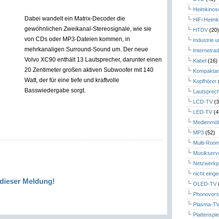
Heimkinos
Dabei wandelt ein Matrix-Decoder die
HiFi Heimk
gewöhnlichen Zweikanal-Stereosignale, wie sie
HTDV
(20
von CDs oder MP3-Dateien kommen, in
Industrie 
mehrkanaligen Surround-Sound um. Der neue
Internetrad
Volvo XC90 enthält 13 Lautsprecher, darunter einen
Kabel
(16)
20 Zentimeter großen aktiven Subwoofer mit 140
Kompaktan
Watt, der für eine tiefe und kraftvolle
Kopfhörer
Basswiedergabe sorgt.
Lautsprec
LCD-TV
(3
LED-TV
(4
Medienmöb
MP3
(52)
Multi-Roo
Musikserv
Netzwerkp
nicht eing
dieser Meldung!
OLED-TV
Phonovors
Plasma-T
Plattenspie