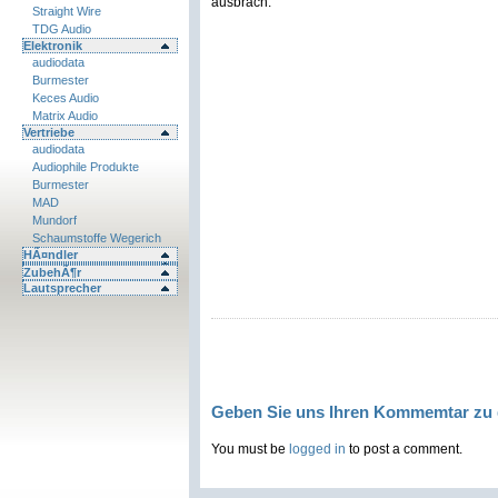
ausbrach.
Straight Wire
TDG Audio
Elektronik
audiodata
Burmester
Keces Audio
Matrix Audio
Vertriebe
audiodata
Audiophile Produkte
Burmester
MAD
Mundorf
Schaumstoffe Wegerich
HÃ¤ndler
ZubehÃ¶r
Lautsprecher
Geben Sie uns Ihren Kommemtar zu 
You must be
logged in
to post a comment.