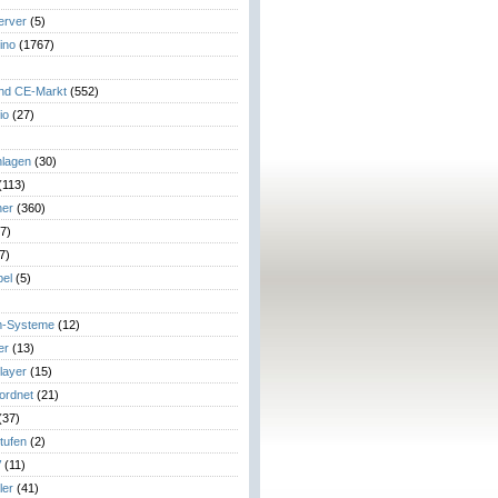
erver
(5)
ino
(1767)
)
und CE-Markt
(552)
io
(27)
lagen
(30)
(113)
her
(360)
7)
7)
el
(5)
m-Systeme
(12)
er
(13)
layer
(15)
eordnet
(21)
(37)
tufen
(2)
V
(11)
ler
(41)