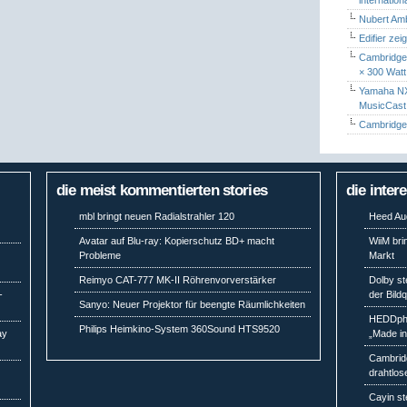
Nubert Amb
Edifier zei
Cambridge 
× 300 Watt
Yamaha NX-
MusicCas
Cambridge 
die meist kommentierten stories
die inter
mbl bringt neuen Radialstrahler 120
Heed Aud
Avatar auf Blu-ray: Kopierschutz BD+ macht
WiiM bri
Probleme
Markt
Reimyo CAT-777 MK-II Röhrenvorverstärker
Dolby st
-
der Bild
Sanyo: Neuer Projektor für beengte Räumlichkeiten
HEDDpho
Philips Heimkino-System 360Sound HTS9520
ay
„Made i
Cambridg
drahtlos
Cayin st