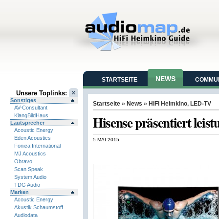
NEWS
STARTSEITE
COMMUN
Unsere Toplinks:
Sonstiges
Startseite
»
News
»
HiFi Heimkino
,
LED-TV
AV-Consultant
KlangBildHaus
Hisense präsentiert le
Lautsprecher
Acoustic Energy
Eden Acoustics
5 MAI 2015
Fonica International
MJ Acoustics
Obravo
Scan Speak
System Audio
TDG Audio
Marken
Acoustic Energy
Akustik Schaumstoff
Audiodata