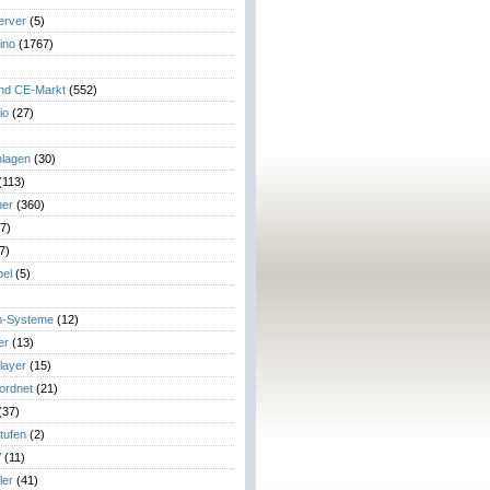
erver
(5)
ino
(1767)
)
und CE-Markt
(552)
io
(27)
lagen
(30)
(113)
her
(360)
7)
7)
el
(5)
m-Systeme
(12)
er
(13)
layer
(15)
eordnet
(21)
(37)
tufen
(2)
V
(11)
ler
(41)