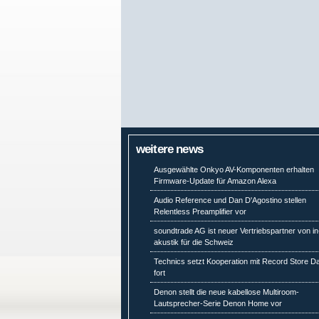
weitere news
Ausgewählte Onkyo AV-Komponenten erhalten
Firmware-Update für Amazon Alexa
Audio Reference und Dan D'Agostino stellen
Relentless Preamplifier vor
soundtrade AG ist neuer Vertriebspartner von in
akustik für die Schweiz
Technics setzt Kooperation mit Record Store D
fort
Denon stellt die neue kabellose Multiroom-
Lautsprecher-Serie Denon Home vor