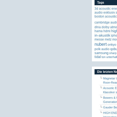
Tags
3d
acoustic ene
audio exklusiv
boston acoustic
cambridge audi
dlna
dolby atm
hig
hama
hdmi
in-akustik
iph
messe
metz
mo
nubert
onkyo
qob
polk audio
samsung
sharp
tidal
ton
unterhal
Die letzten 
Magnetar 
Roon-Read
Acoustic E
Klassiker 
Bowers & W
Generation
Gauder Berl
HIGH END 
internatio