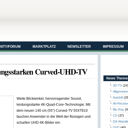
ITY/FORUM
MARKTPLATZ
NEWSLETTER
IMPRESSUM
istungsstarken Curved-UHD-TV
News Themen
3D-TV
(24
Allgemeine
Autohifi
(26
Weite Blickwinkel, hervorragender Sound,
AV-Receiv
leistungsstarke 4K-Quad-Core-Technologie: Mit
Blu-Ray
(9
dem neuen 140 cm (55“) Curved-TV 55XT810
CD
(37)
tauchen Anwender in die Welt der flüssigen und
DA-Wandl
scharfen UHD-4K-Bilder ein.
DVD
(40)