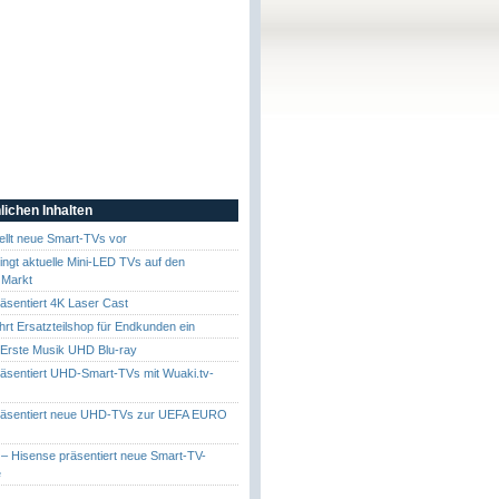
lichen Inhalten
ellt neue Smart-TVs vor
ingt aktuelle Mini-LED TVs auf den
 Markt
äsentiert 4K Laser Cast
hrt Ersatzteilshop für Endkunden ein
: Erste Musik UHD Blu-ray
äsentiert UHD-Smart-TVs mit Wuaki.tv-
räsentiert neue UHD-TVs zur UEFA EURO
 – Hisense präsentiert neue Smart-TV-
e