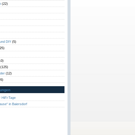
n
(22)
)
)
 und DIY
(5)
25)
10)
(125)
rder
(12)
6)
tungen
 HiFi-Tage
ause“ in Baiersdorf