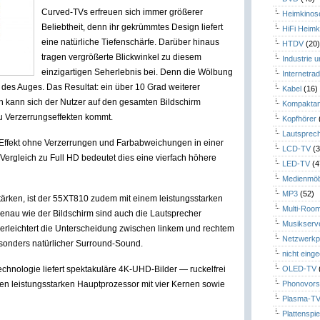
Curved-TVs erfreuen sich immer größerer
Heimkinos
Beliebtheit, denn ihr gekrümmtes Design liefert
HiFi Heimk
eine natürliche Tiefenschärfe. Darüber hinaus
HTDV
(20
tragen vergrößerte Blickwinkel zu diesem
Industrie 
einzigartigen Seherlebnis bei. Denn die Wölbung
Internetrad
m des Auges. Das Resultat: ein über 10 Grad weiterer
Kabel
(16)
ch kann sich der Nutzer auf den gesamten Bildschirm
Kompaktan
u Verzerrungseffekten kommt.
Kopfhörer
Lautsprec
-Effekt ohne Verzerrungen und Farbabweichungen in einer
LCD-TV
(3
ergleich zu Full HD bedeutet dies eine vierfach höhere
LED-TV
(4
Medienmöb
MP3
(52)
tärken, ist der 55XT810 zudem mit einem leistungsstarken
Multi-Roo
enau wie der Bildschirm sind auch die Lautsprecher
Musikserv
 erleichtert die Unterscheidung zwischen linkem und rechtem
Netzwerkp
besonders natürlicher Surround-Sound.
nicht eing
chnologie liefert spektakuläre 4K-UHD-Bilder — ruckelfrei
OLED-TV
nen leistungsstarken Hauptprozessor mit vier Kernen sowie
Phonovors
Plasma-T
Plattenspie