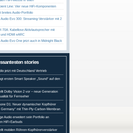
ient Line: Vier neue HiFi-Komponenten
gt breites Audio-Portfolio
Audio Evo 300: Streaming-Verstärker mit 2
70A: Kabellose Aktivlautsprecher mit
t und HDMI eARC
Audio Evo One jetzt auch in Midnight Black
essantesten stories
io jetzt mit Deutschland Vertrieb
ngt ersten Smart Speaker „Sound“ auf den
ellt Dolby Vision 2 vor – neue Generation
qualität für Fernseher
ne D1: Neuer dynamischer Kopfhörer
n Germany“ mit Thin-Ply-Carbon-Membran
e Audio erweitert sein Portfolio an
en HiFi-Earbuds
ellt mobilen Röhren-Kopfhörerverstärker