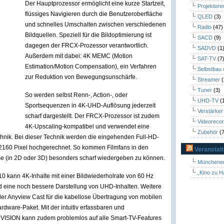
Der Hauptprozessor ermöglicht eine kurze Startzeit,
Projektore
flüssiges Navigieren durch die Benutzeroberfläche
QLED
(3)
und schnelles Umschalten zwischen verschiedenen
Radio
(47)
Bildquellen. Speziell für die Bildoptimierung ist
SACD
(9)
dagegen der FRCX-Prozessor verantwortlich.
SADVD
(1
Außerdem mit dabei: 4K MEMC (Motion
SAT-TV
(7
Estimation/Motion Compensation), ein Verfahren
Selbstbau
zur Reduktion von Bewegungsunschärfe.
Streamer
(
Tuner
(3)
So werden selbst Renn-, Action-, oder
UHD-TV
(
Sportsequenzen in 4K-UHD-Auflösung jederzeit
Verstärker
scharf dargestellt. Der FRCX-Prozessor ist zudem
Videoreco
4K-Upscaling-kompatibel und verwendet eine
Zubehör
(7
chnik. Bei dieser Technik werden die eingehenden Full-HD-
 2160 Pixel hochgerechnet. So kommen Filmfans in den
Veranstal
me (in 2D oder 3D) besonders scharf wiedergeben zu können.
Münchener
„Kino zu H
0 kann 4K-Inhalte mit einer Bildwiederholrate von 60 Hz
 und eine noch bessere Darstellung von UHD-Inhalten. Weitere
r Anyview Cast für die kabellose Übertragung von mobilen
rdware-Paket. Mit der intuitiv erfassbaren und
 VISION kann zudem problemlos auf alle Smart-TV-Features