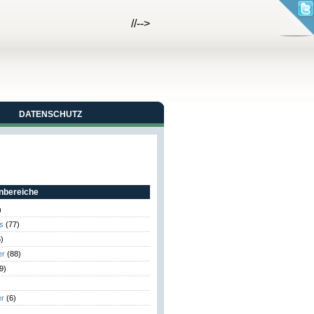
//-->
DATENSCHUTZ
bereiche
)
s
(77)
)
er
(88)
9)
er
(6)