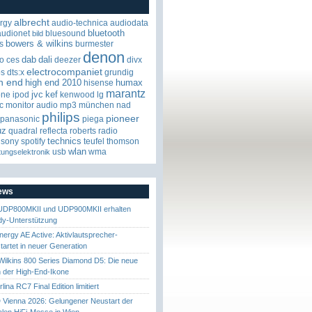
albrecht
rgy
audio-technica
audiodata
bluetooth
audionet
bluesound
bild
bowers & wilkins
s
burmester
denon
dab
dali
o
ces
deezer
divx
electrocompaniet
os
dts:x
grundig
h end
high end 2010
humax
hisense
marantz
jvc
kef
one
ipod
kenwood
lg
c
monitor audio
mp3
münchen
nad
philips
pioneer
panasonic
piega
uz
quadral
reflecta
roberts radio
technics
sony
spotify
teufel
thomson
wlan
usb
wma
tungselektronik
News
UDP800MKII und UDP900MKII erhalten
y-Unterstützung
nergy AE Active: Aktivlautsprecher-
startet in neuer Generation
ilkins 800 Series Diamond D5: Die neue
 der High-End-Ikone
ina RC7 Final Edition limitiert
Vienna 2026: Gelungener Neustart der
nalen HiFi-Messe in Wien