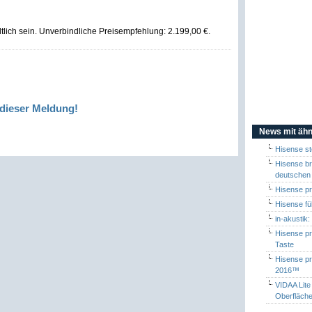
lich sein. Unverbindliche Preisempfehlung: 2.199,00 €.
dieser Meldung!
News mit ähn
Hisense st
Hisense br
deutschen
Hisense pr
Hisense fü
in-akustik
Hisense pr
Taste
Hisense p
2016™
VIDAA Lite
Oberfläch