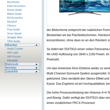
Burmester
Eden Acoustics
Keces Audio
Matrix Audio
MJ Acoustics
Mundorf
Obravo
Pear Audio
der Bildschirme entspricht der natürlichen For
Scan Speak
Blickwinkel als bei Flachbildschirmen. Hierdur
Straight Wire
konzentrieren, ohne dass es an den Rändern z
TDG Audio
HÃ¤ndler
Audio Creativ
So liefert der 55XT810 einen vollen Panorama
HiFi Liebl
4K-UHD-Auflösung von 3840 x 2160 Pixeln. Im V
HiFi-Forum
Pixelzahl.
Klangbild
Elektronik
Vertriebe
Um das immersive Kino-Erlebnis weiter zu vers
ZubehÃ¶r
Multi-Channel-Surround-System ausgerüstet. G
gekrümmt. Dies verstärkt den Stereo-Effekt und
Kanal. Das Ergebnis ist ein hochqualitativer, 
Die hohe Prozessorleistung der Hisense 4×4-Te
und flüssig. Dafür verfügt der 55XT810 über ei
einen zusätzlichen FRCX-Prozessor.