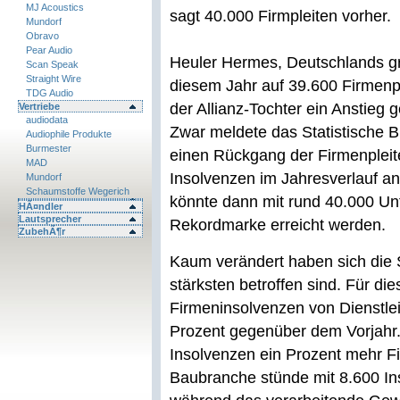
MJ Acoustics
sagt 40.000 Firmpleiten vorher.
Mundorf
Obravo
Pear Audio
Heuler Hermes, Deutschlands größ
Scan Speak
Straight Wire
diesem Jahr auf 39.600 Firmenp
TDG Audio
der Allianz-Tochter ein Anstieg
Vertriebe
audiodata
Zwar meldete das Statistische 
Audiophile Produkte
Burmester
einen Rückgang der Firmenpleit
MAD
Insolvenzen im Jahresverlauf a
Mundorf
Schaumstoffe Wegerich
könnte dann mit rund 40.000 U
HÃ¤ndler
Lautsprecher
Rekordmarke erreicht werden.
ZubehÃ¶r
Kaum verändert haben sich die 
stärksten betroffen sind. Für d
Firmeninsolvenzen von Dienstle
Prozent gegenüber dem Vorjahr.
Insolvenzen ein Prozent mehr Fi
Baubranche stünde mit 8.600 In