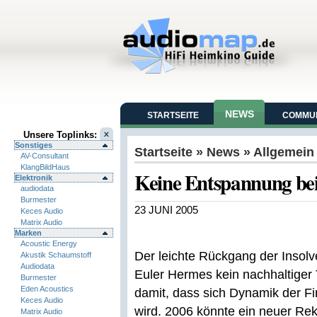
NEWS
STARTSEITE
COMMUN
Unsere Toplinks:
Sonstiges
Startseite
»
News
» Allgemein
AV-Consultant
KlangBildHaus
Keine Entspannung bei
Elektronik
audiodata
Burmester
23 JUNI 2005
Keces Audio
Matrix Audio
Marken
Acoustic Energy
Der leichte Rückgang der Insolv
Akustik Schaumstoff
Audiodata
Euler Hermes kein nachhaltiger 
Burmester
Eden Acoustics
damit, dass sich Dynamik der Fi
Keces Audio
wird. 2006 könnte ein neuer Re
Matrix Audio