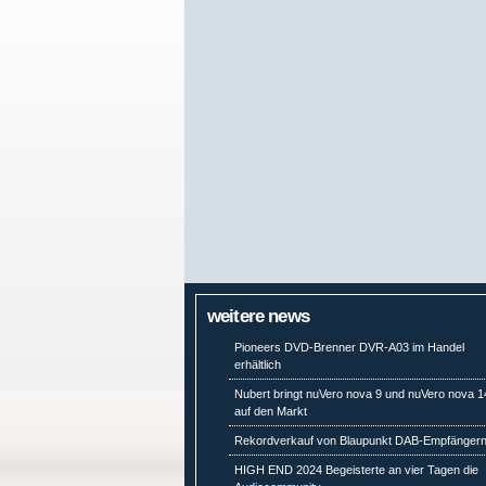
weitere news
Pioneers DVD-Brenner DVR-A03 im Handel
erhältlich
Nubert bringt nuVero nova 9 und nuVero nova 1
auf den Markt
Rekordverkauf von Blaupunkt DAB-Empfänger
HIGH END 2024 Begeisterte an vier Tagen die