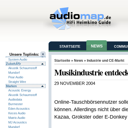
NEWS
STARTSEITE
COMMUN
Unsere Toplinks:
System Audio
Startseite
»
News
»
Industrie und CE-Markt
ZubehÃ¶r
Musikindustrie entdec
Akustik Schaumstoff
Mundorf
Pear Audio
Straight Wire
29 NOVEMBER 2004
Marken
Acoustic Energy
Akustik Schaumstoff
Audiodata
Online-Tauschbörsennutzer solle
Burmester
können. Allerdings nicht über d
Eden Acoustics
Keces Audio
Kazaa, Grokster oder E-Donkey 
Matrix Audio
MJ Acoustics
Mundorf