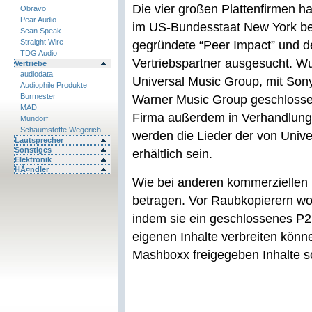
Die vier großen Plattenfirmen h
Obravo
Pear Audio
im US-Bundesstaat New York be
Scan Speak
Straight Wire
gegründete “Peer Impact” und d
TDG Audio
Vertriebspartner ausgesucht. Wu
Vertriebe
audiodata
Universal Music Group, mit Son
Audiophile Produkte
Burmester
Warner Music Group geschlossen
MAD
Firma außerdem in Verhandlung
Mundorf
Schaumstoffe Wegerich
werden die Lieder der von Univ
Lautsprecher
Sonstiges
erhältlich sein.
Elektronik
HÃ¤ndler
Wie bei anderen kommerziellen D
betragen. Vor Raubkopierern wo
indem sie ein geschlossenes P
eigenen Inhalte verbreiten könn
Mashboxx freigegeben Inhalte so