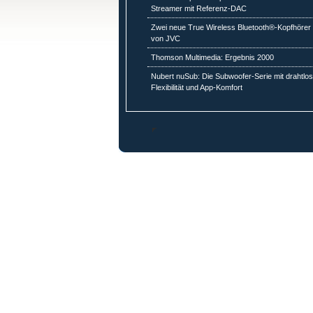
Streamer mit Referenz-DAC
Zwei neue True Wireless Bluetooth®-Kopfhörer
von JVC
Thomson Multimedia: Ergebnis 2000
Nubert nuSub: Die Subwoofer-Serie mit drahtlo
Flexibilität und App-Komfort