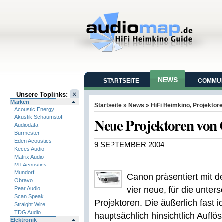
NEWS
STARTSEITE
COMMUN
Unsere Toplinks:
Marken
Startseite
»
News
»
HiFi Heimkino
,
Projektor
Acoustic Energy
Akustik Schaumstoff
Neue Projektoren von
Audiodata
Burmester
Eden Acoustics
9 SEPTEMBER 2004
Keces Audio
Matrix Audio
MJ Acoustics
Mundorf
Canon präsentiert mit 
Obravo
vier neue, für die unte
Pear Audio
Scan Speak
Projektoren. Die äußerlich fast 
Straight Wire
TDG Audio
hauptsächlich hinsichtlich Auflö
Elektronik