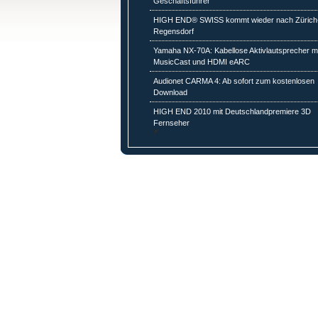
Geschäftsführer
HIGH END® SWISS kommt wieder nach Zürich
Regensdorf
Yamaha NX-70A: Kabellose Aktivlautsprecher mi
MusicCast und HDMI eARC
Audionet CARMA 4: Ab sofort zum kostenlosen
Download
HIGH END 2010 mit Deutschlandpremiere 3D
Fernseher