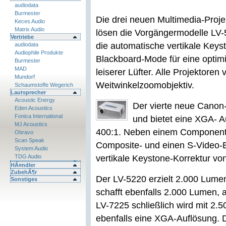
audiodata
Burmester
Die drei neuen Multimedia-Proj
Keces Audio
Matrix Audio
lösen die Vorgängermodelle LV-
Vertriebe
die automatische vertikale Keys
audiodata
Audiophile Produkte
Blackboard-Mode für eine optimi
Burmester
MAD
leiserer Lüfter. Alle Projektoren
Mundorf
Weitwinkelzoomobjektiv.
Schaumstoffe Wegerich
Lautsprecher
Acoustic Energy
Der vierte neue Canon-
Eden Acoustics
Fonica International
und bietet eine XGA- 
MJ Acoustics
400:1. Neben einem Component-
Obravo
Scan Speak
Composite- und einen S-Video-E
System Audio
TDG Audio
vertikale Keystone-Korrektur vo
HÃ¤ndler
ZubehÃ¶r
Der LV-5220 erzielt 2.000 Lum
Sonstiges
schafft ebenfalls 2.000 Lumen,
LV-7225 schließlich wird mit 2.
ebenfalls eine XGA-Auflösung. 