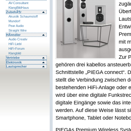
zugä
AV-Consultant
KlangBildHaus
Über
ZubehÃ¶r
Akustik Schaumstoff
Lauts
Mundorf
Entw
Pear Audio
Straight Wire
Prem
HÃ¤ndler
Audio Creativ
mit 
HiFi Liebl
ausge
HiFi-Forum
Klangbild
Zur 
Vertriebe
Elektronik
gehören drei kabellos ansteuerb
Lautsprecher
Schnittstelle „PIEGA connect“. 
stellt die Verbindung zwischen 
bestehenden HiFi-Anlage oder 
wird über eine digitale Funkstr
digitale Eingänge sowie das inte
werden. Auf diese Weise lässt s
Smartphone, Tablet oder Noteboo
PIEGAs Premium Wireless System 