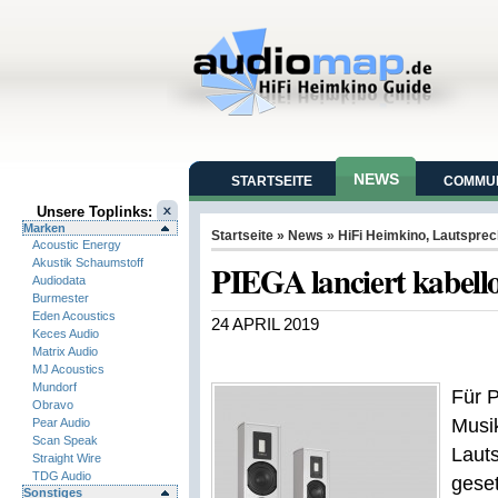
NEWS
STARTSEITE
COMMUN
Unsere Toplinks:
Marken
Startseite
»
News
»
HiFi Heimkino
,
Lautsprec
Acoustic Energy
Akustik Schaumstoff
PIEGA lanciert kabell
Audiodata
Burmester
Eden Acoustics
24 APRIL 2019
Keces Audio
Matrix Audio
MJ Acoustics
Mundorf
Für P
Obravo
Musik
Pear Audio
Scan Speak
Lauts
Straight Wire
TDG Audio
geset
Sonstiges