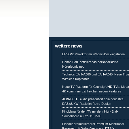
weitere news
EPSON: Projektor mit iPhone-Dockingstation
Denon PerL definiert das personalisierte
Hörerlebnis neu
Technics EAH-AZ60 und EAH-AZ40: Neue Tru
Wireless Kopfhörer
Neue TV Plattform für Grundig UHD-TVs: Ultral
4K kommt mit zahlreichen neuen Features
ALBRECHT Audio präsentiert sein neuestes
DAB+/UKW-Radio im Retro-Design
Kinoklang für den TV mit dem High-End-
Soundboard nuPro XS-7500
Pioneer präsentiert drei Premium-Mehrkanal-
Receiver mit Dolby Atmos und DTS:X