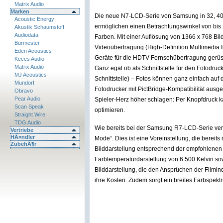
Matrix Audio
Marken
Die neue N7-LCD-Serie von Samsung in 32, 40 
Acoustic Energy
ermöglichen einen Betrachtungswinkel von bis z
Akustik Schaumstoff
Audiodata
Farben. Mit einer Auflösung von 1366 x 768 Bil
Burmester
Videoübertragung (High-Definition Multimedia I
Eden Acoustics
Geräte für die HDTV-Fernsehübertragung gerüste
Keces Audio
Matrix Audio
Ganz egal ob als Schnittstelle für den Fotodr
MJ Acoustics
Schnittstelle) – Fotos können ganz einfach au
Mundorf
Fotodrucker mit PictBridge-Kompatibilität ausg
Obravo
Pear Audio
Spieler-Herz höher schlagen: Per Knopfdruck
Scan Speak
optimieren.
Straight Wire
TDG Audio
Wie bereits bei der Samsung R7-LCD-Serie ver
Vertriebe
HÃ¤ndler
Mode“. Dies ist eine Voreinstellung, die bereit
ZubehÃ¶r
Bilddarstellung entsprechend der empfohlenen
Farbtemperaturdarstellung von 6.500 Kelvin so
Bilddarstellung, die den Ansprüchen der Filmin
ihre Kosten. Zudem sorgt ein breites Farbspekt