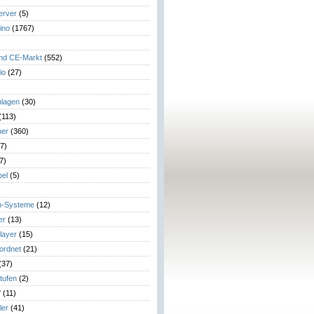
erver
(5)
ino
(1767)
)
und CE-Markt
(552)
io
(27)
lagen
(30)
(113)
her
(360)
7)
7)
el
(5)
m-Systeme
(12)
er
(13)
layer
(15)
eordnet
(21)
(37)
tufen
(2)
V
(11)
ler
(41)