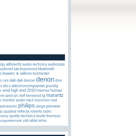
albrecht
rgy
audio-technica
audiodata
bluetooth
audionet
bluesound
bild
bowers & wilkins
s
burmester
denon
dab
dali
o
ces
deezer
divx
electrocompaniet
os
dts:x
grundig
h end
high end 2010
humax
hisense
marantz
jvc
kef
one
ipod
kenwood
lg
c
monitor audio
mp3
münchen
nad
philips
pioneer
panasonic
piega
uz
quadral
reflecta
roberts radio
technics
sony
spotify
teufel
thomson
wlan
usb
wma
tungselektronik