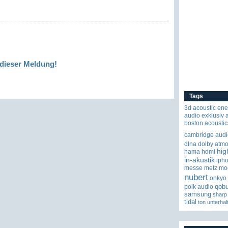
dieser Meldung!
Tags
3d
acoustic ene
audio exklusiv
boston acoustic
cambridge audi
dlna
dolby atm
hig
hama
hdmi
in-akustik
iph
messe
metz
mo
nubert
onkyo
qob
polk audio
samsung
sharp
tidal
ton
unterhal