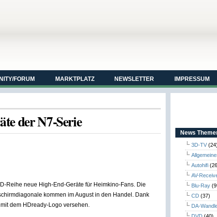
ITY/FORUM
MARKTPLATZ
NEWSLETTER
IMPRESSUM
äte der N7-Serie
News Themen
3D-TV
(24
Allgemeine
Autohifi
(26
AV-Receiv
CD-Reihe neue High-End-Geräte für Heimkino-Fans. Die
Blu-Ray
(9
ldschirmdiagonale kommen im August in den Handel. Dank
CD
(37)
te mit dem HDready-Logo versehen.
DA-Wandl
DVD
(40)