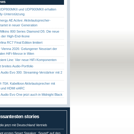
News
UDP800MKII und UDP900MKII erhalten
y-Unterstützung
nergy AE Active: Aktivlautsprecher-
startet in neuer Generation
ilkins 800 Series Diamond D5: Die neue
 der High-End-Ikone
ina RC7 Final Edition limitiert
Vienna 2026: Gelungener Neustart der
nalen HiFi-Messe in Wien
ient Line: Vier neue HiFi-Komponenten
gt breites Audio-Portfolio
Audio Evo 300: Streaming-Verstärker mit 2
70A: Kabellose Aktivlautsprecher mit
t und HDMI eARC
Audio Evo One jetzt auch in Midnight Black
essantesten stories
io jetzt mit Deutschland Vertrieb
ngt ersten Smart Speaker „Sound“ auf den