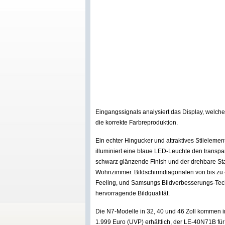
Eingangssignals analysiert das Display, welch
die korrekte Farbreproduktion.
Ein echter Hingucker und attraktives Stileleme
illuminiert eine blaue LED-Leuchte den transpa
schwarz glänzende Finish und der drehbare S
Wohnzimmer. Bildschirmdiagonalen von bis zu 46
Feeling, und Samsungs Bildverbesserungs-Techn
hervorragende Bildqualität.
Die N7-Modelle in 32, 40 und 46 Zoll kommen i
1.999 Euro (UVP) erhältlich, der LE-40N71B f