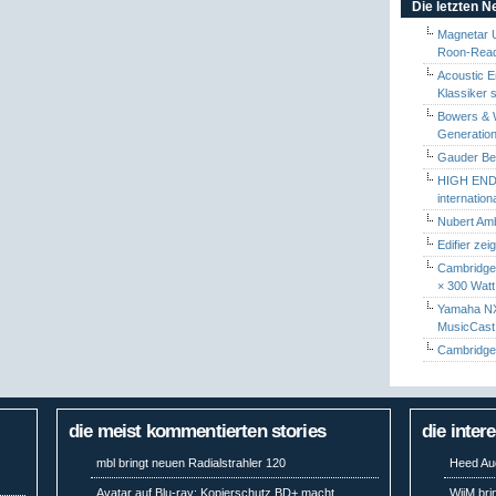
Die letzten 
Magnetar 
Roon-Read
Acoustic E
Klassiker 
Bowers & W
Generation
Gauder Berl
HIGH END 
internatio
Nubert Amb
Edifier zei
Cambridge 
× 300 Watt
Yamaha NX-
MusicCas
Cambridge 
die meist kommentierten stories
die inter
mbl bringt neuen Radialstrahler 120
Heed Aud
Avatar auf Blu-ray: Kopierschutz BD+ macht
WiiM bri