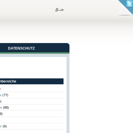
//-->
DATENSCHUTZ
bereiche
)
s
(77)
)
er
(88)
9)
er
(6)