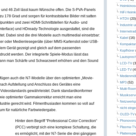
Heimkinos
und 46 Zoll lässt kaum Wünsche offen. Die S-PVA-Panels
HiFi Heimk
u 178 Grad und sorgen für kontraststarke Bilder mit satten
HTDV
(20
dpunkten und zwei HDMI-Schnittstellen für Audio- und
Industrie 
nterface) und HDready-Technologie ausgestattet, sind die
Internetrad
t. Dabei sind die drei Modelle auch multimedial einsetzbar:
Kabel
(16)
ucker oder Medienlesegeräte (über MMS-Kartenslot oder USB-
Kompaktan
f dem Gerät gezeigt und gleich auf dem passenden
Kopfhörer
edruckt werden. Der integrierte Spiele-Modus lässt das
Lautsprec
 kann man Schärfe und Schwarzwert erhöhen und den Sound
LCD-TV
(3
LED-TV
(4
Medienmöb
fügen auch die N7-Modelle über den optimierten „Movie-
MP3
(52)
s nach Aufstellung und Anschluss des Gerätes eine
Multi-Roo
 Videostandards gewährleistet. Dank standardkonformer
Musikserv
wie optimierter Gammakorrektur erreicht man eine
Netzwerkp
dustrie gerecht wird. Filmenthusiasten kommen so voll auf
nicht eing
rum für natürliche Farbwiedergabe.
OLED-TV
Hinter dem Begriff “Professional Color Correction“
Phonovors
(PCC) verbirgt sich eine komplexe Schaltung, die
Plasma-T
es ermöglicht, mit der N7-Serie die drei gängigen
Plattenspie