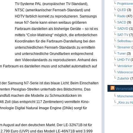
TV-Systeme PAL (europäischer TV-Standard),
Projektore
NTSC (amerikanischer Fernseh-Standard) und
QLED
(3)
HDTV farblich korrekt zu reproduzieren. Samsungs
Radio
(47)
neue N7-Serie kann einen weitaus größeren
SACD
(9)
Farbraum darstellen als bisherige Geräte – so ist es
SADVD
(1
mittels “Color-Matrixing“ möglich, die erforderlichen
SAT-TV
(7
Koordinaten für die Farbraum-Darstellung bei den
Selbstbau
unterschiedlichen Fernseh-Standards zu ermitteln
Streamer
(
und unterschiedliche Grundfarben entsprechend
Tuner
(3)
den Videostandards zu reproduzieren. Anhand des
UHD-TV
(
en Farbraum es darstellen muss und schaltet automatisch auf
Verstärker
Videoreco
Zubehör
(7
nt der Samsung N7-Serie ist das blaue Licht: Beim Einschalten
Veranstal
renten Plexiglas-Streifen unterhalb des Bildschirms. Das
tandfuß machen die Modelle zu Schmuckstücken im
Münchener
 Zoll (das entspricht 117 Zentimetern) vermitteln Kino-
„Kino zu H
ologie Digital Natural Image Engine (DNIe) sorgt für
m August auf den deutschen Markt. Der LE-32N71B ist für
ür 2.799 Euro (UVP) und das Modell LE-46N71B wird 3.999