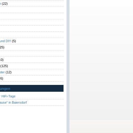
n
(22)
)
)
 und DIY
(5)
25)
10)
(125)
rder
(12)
6)
tungen
 HiFi-Tage
ause“ in Baiersdorf