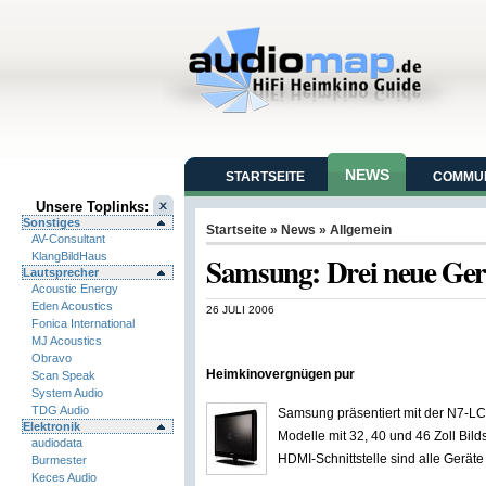
NEWS
STARTSEITE
COMMUN
Unsere Toplinks:
Sonstiges
Startseite
»
News
» Allgemein
AV-Consultant
KlangBildHaus
Samsung: Drei neue Ger
Lautsprecher
Acoustic Energy
Eden Acoustics
26 JULI 2006
Fonica International
MJ Acoustics
Obravo
Heimkinovergnügen pur
Scan Speak
System Audio
TDG Audio
Samsung präsentiert mit der N7-L
Elektronik
Modelle mit 32, 40 und 46 Zoll Bi
audiodata
HDMI-Schnittstelle sind alle Gerä
Burmester
Keces Audio