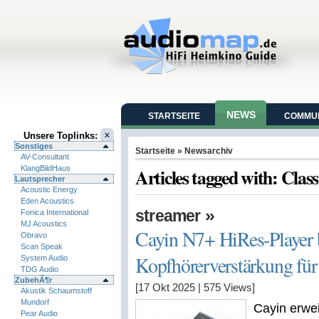
NEWS
STARTSEITE
COMMUN
Unsere Toplinks:
Sonstiges
Startseite
» Newsarchiv
AV-Consultant
KlangBildHaus
Articles tagged with: Clas
Lautsprecher
Acoustic Energy
Eden Acoustics
»
streamer
Fonica International
MJ Acoustics
Cayin N7+ HiRes-Player b
Obravo
Scan Speak
Kopfhörerverstärkung für
System Audio
TDG Audio
ZubehÃ¶r
[17 Okt 2025
|
575
Views]
Akustik Schaumstoff
Mundorf
Cayin erwei
Pear Audio