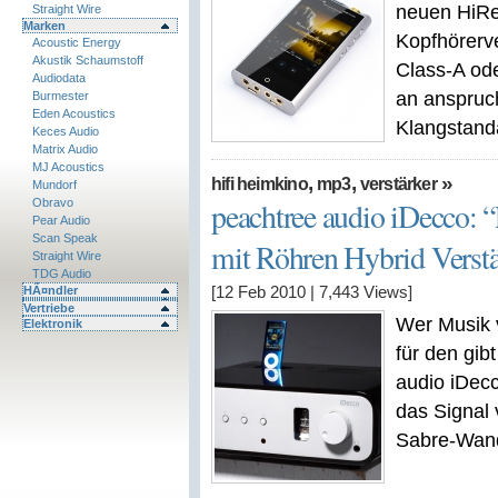
neuen HiRe
Straight Wire
Marken
Kopfhörerve
Acoustic Energy
Akustik Schaumstoff
Class-A ode
Audiodata
an anspruc
Burmester
Eden Acoustics
Klangstand
Keces Audio
Matrix Audio
MJ Acoustics
,
,
»
hifi heimkino
mp3
verstärker
Mundorf
Obravo
peachtree audio iDecco: “
Pear Audio
Scan Speak
mit Röhren Hybrid Verstä
Straight Wire
TDG Audio
HÃ¤ndler
[12 Feb 2010
|
7,443
Views]
Vertriebe
Wer Musik 
Elektronik
für den gib
audio iDecc
das Signal 
Sabre-Wand