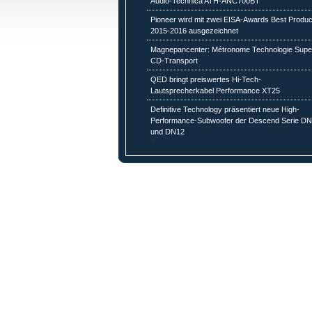
Audio-Technica ATH-ANC700BT
Pioneer wird mit zwei EISA-Awards Best Produc
2015-2016 ausgezeichnet
Magnepancenter: Métronome Technologie Supe
CD-Transport
QED bringt preiswertes Hi-Tech-
Lautsprecherkabel Performance XT25
Definitive Technology präsentiert neue High-
Performance-Subwoofer der Descend Serie D
und DN12