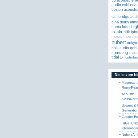
3d
acoustic ene
audio exklusiv
boston acoustic
cambridge audi
dlna
dolby atm
hig
hama
hdmi
in-akustik
iph
messe
metz
mo
nubert
onkyo
qob
polk audio
samsung
sharp
tidal
ton
unterhal
Die letzten 
Magnetar 
Roon-Read
Acoustic E
Klassiker 
Bowers & W
Generation
Gauder Berl
HIGH END 
internatio
Nubert Amb