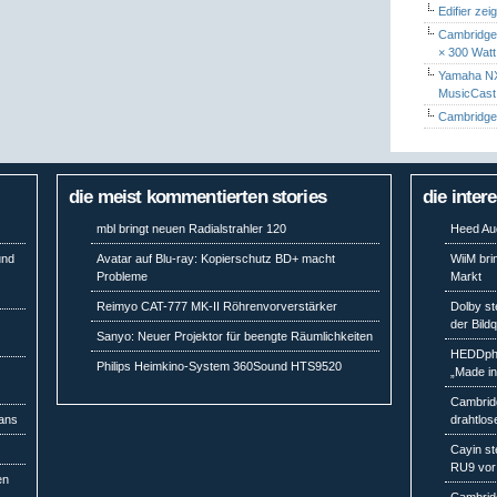
Edifier zei
Cambridge 
× 300 Watt
Yamaha NX-
MusicCas
Cambridge 
die meist kommentierten stories
die inter
mbl bringt neuen Radialstrahler 120
Heed Aud
und
Avatar auf Blu-ray: Kopierschutz BD+ macht
WiiM bri
Probleme
Markt
Reimyo CAT-777 MK-II Röhrenvorverstärker
Dolby st
der Bild
Sanyo: Neuer Projektor für beengte Räumlichkeiten
HEDDpho
Philips Heimkino-System 360Sound HTS9520
„Made i
Cambridg
Fans
drahtlos
Cayin st
RU9 vor
en
Cambridg