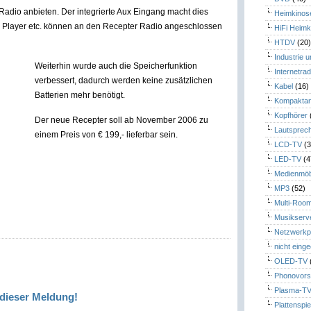
adio anbieten. Der integrierte Aux Eingang macht dies
Heimkinos
D Player etc. können an den Recepter Radio angeschlossen
HiFi Heimk
HTDV
(20
Industrie 
Weiterhin wurde auch die Speicherfunktion
Internetrad
verbessert, dadurch werden keine zusätzlichen
Kabel
(16)
Batterien mehr benötigt.
Kompaktan
Kopfhörer
Der neue Recepter soll ab November 2006 zu
Lautsprec
einem Preis von € 199,- lieferbar sein.
LCD-TV
(3
LED-TV
(4
Medienmöb
MP3
(52)
Multi-Roo
Musikserv
Netzwerkp
nicht eing
OLED-TV
Phonovors
Plasma-T
dieser Meldung!
Plattenspie