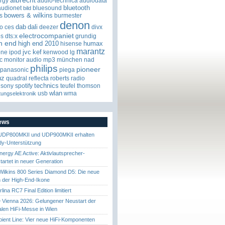
albrecht
rgy
audio-technica
audiodata
bluetooth
audionet
bluesound
bild
bowers & wilkins
s
burmester
denon
dab
dali
o
ces
deezer
divx
electrocompaniet
os
dts:x
grundig
h end
high end 2010
humax
hisense
marantz
jvc
kef
one
ipod
kenwood
lg
c
monitor audio
mp3
münchen
nad
philips
pioneer
panasonic
piega
uz
quadral
reflecta
roberts radio
technics
sony
spotify
teufel
thomson
wlan
usb
wma
tungselektronik
News
UDP800MKII und UDP900MKII erhalten
y-Unterstützung
nergy AE Active: Aktivlautsprecher-
startet in neuer Generation
ilkins 800 Series Diamond D5: Die neue
 der High-End-Ikone
ina RC7 Final Edition limitiert
Vienna 2026: Gelungener Neustart der
nalen HiFi-Messe in Wien
ient Line: Vier neue HiFi-Komponenten