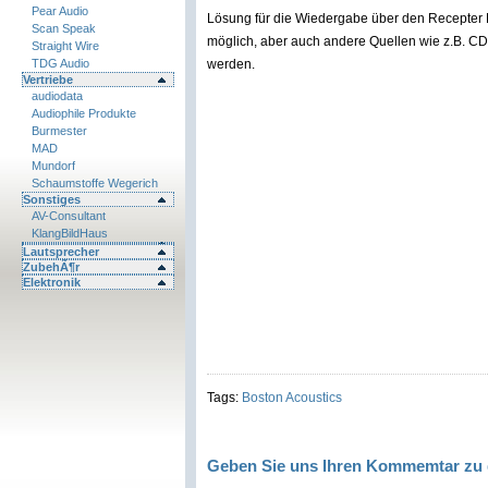
Pear Audio
Lösung für die Wiedergabe über den Recepter R
Scan Speak
möglich, aber auch andere Quellen wie z.B. C
Straight Wire
TDG Audio
werden.
Vertriebe
audiodata
Audiophile Produkte
Burmester
MAD
Mundorf
Schaumstoffe Wegerich
Sonstiges
AV-Consultant
KlangBildHaus
Lautsprecher
ZubehÃ¶r
Elektronik
Tags:
Boston Acoustics
Geben Sie uns Ihren Kommemtar zu 