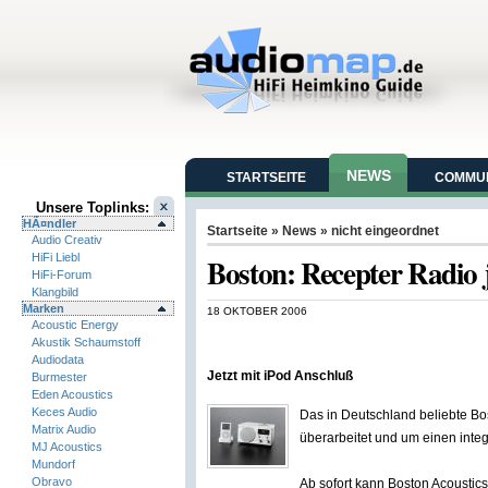
NEWS
STARTSEITE
COMMUN
Unsere Toplinks:
HÃ¤ndler
Startseite
»
News
»
nicht eingeordnet
Audio Creativ
HiFi Liebl
Boston: Recepter Radio 
HiFi-Forum
Klangbild
Marken
18 OKTOBER 2006
Acoustic Energy
Akustik Schaumstoff
Audiodata
Jetzt mit iPod Anschluß
Burmester
Eden Acoustics
Keces Audio
Das in Deutschland beliebte B
Matrix Audio
überarbeitet und um einen integ
MJ Acoustics
Mundorf
Obravo
Ab sofort kann Boston Acousti