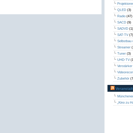
Projektore
QLED
(3)
Radio
(47)
SACD
(9)
SADVD
(1
SAT-TV
(7
Selbstbau
Streamer
(
Tuner
(3)
UHD-TV
(
Verstärker
Videoreco
Zubehör
(7
Veranstal
Münchener
„Kino zu H