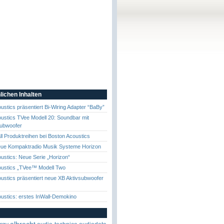
lichen Inhalten
ustics präsentiert Bi-Wiring Adapter “BaBy”
ustics TVee Modell 20: Soundbar mit
Subwoofer
l Produktreihen bei Boston Acoustics
eue Kompaktradio Musik Systeme Horizon
ustics: Neue Serie „Horizon“
oustics „TVee™ Modell Two
ustics präsentiert neue XB Aktivsubwoofer
ustics: erstes InWall-Demokino