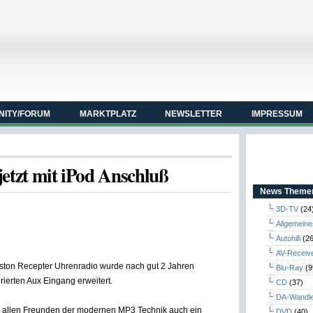
ITY/FORUM
MARKTPLATZ
NEWSLETTER
IMPRESSUM
jetzt mit iPod Anschluß
News Themen
3D-TV
(24
Allgemeine
Autohifi
(26
AV-Receiv
oston Recepter Uhrenradio wurde nach gut 2 Jahren
Blu-Ray
(9
rierten Aux Eingang erweitert.
CD
(37)
DA-Wandl
cs allen Freunden der modernen MP3 Technik auch ein
DVD
(40)