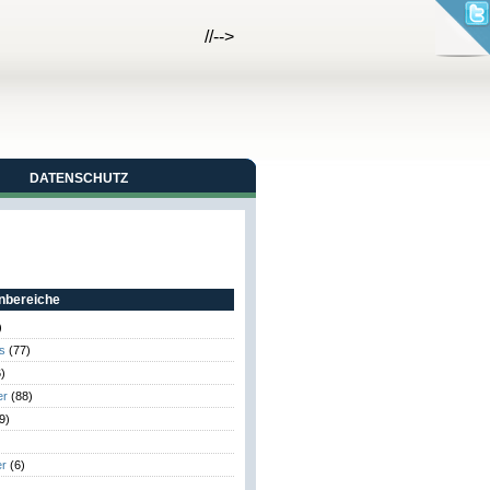
//-->
DATENSCHUTZ
bereiche
)
s
(77)
)
er
(88)
9)
er
(6)