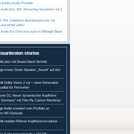
gt breites Audio-Portfolio
Audio Evo 300: Streaming-Verstärker mit 2
70A: Kabellose Aktivlautsprecher mit
t und HDMI eARC
Audio Evo One jetzt auch in Midnight Black
essantesten stories
io jetzt mit Deutschland Vertrieb
ngt ersten Smart Speaker „Sound“ auf den
ellt Dolby Vision 2 vor – neue Generation
qualität für Fernseher
ne D1: Neuer dynamischer Kopfhörer
n Germany“ mit Thin-Ply-Carbon-Membran
e Audio erweitert sein Portfolio an
en HiFi-Earbuds
ellt mobilen Röhren-Kopfhörerverstärker
e Audio präsentiert Evo 150 SE: