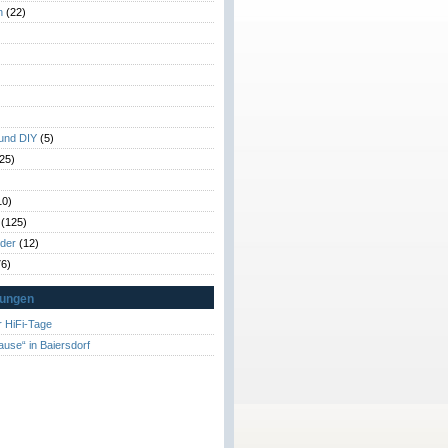
n
(22)
)
)
 und DIY
(5)
25)
10)
(125)
rder
(12)
6)
tungen
 HiFi-Tage
ause“ in Baiersdorf