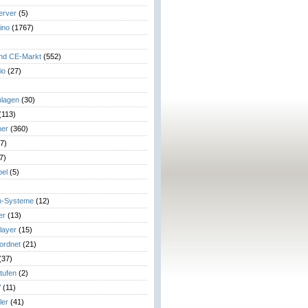
erver
(5)
ino
(1767)
)
und CE-Markt
(552)
io
(27)
lagen
(30)
(113)
her
(360)
7)
7)
el
(5)
m-Systeme
(12)
er
(13)
layer
(15)
eordnet
(21)
(37)
tufen
(2)
V
(11)
ler
(41)