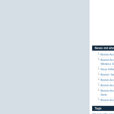
News mit ähn
Boston Aco
Boston Aco
Wireless 
Neue InWal
Boston: N
Boston Aco
Boston Ac
Boston Aco
Serie
Boston Aco
Tags