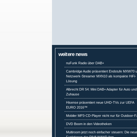
weitere news
nuFunk Radio über DAB+
Cambridge Audio präsentiert Endstufe MXW70 
Netzwerk-Streamer MXN10 als kompakte HiFi-
Lösung
Albrecht DR 54: Mini DAB+ Adapter für Auto und
Zuhause
Hisense präsentiert neue UHD-TVs zur UEFA
EURO 2016™
Mobiler MP3-CD-Player nicht nur für Outdoor-
DVD Boom in den Videotheken
Multiroom jetzt noch einfacher steuern: Die neu
Funktionen der RIVA WAND App