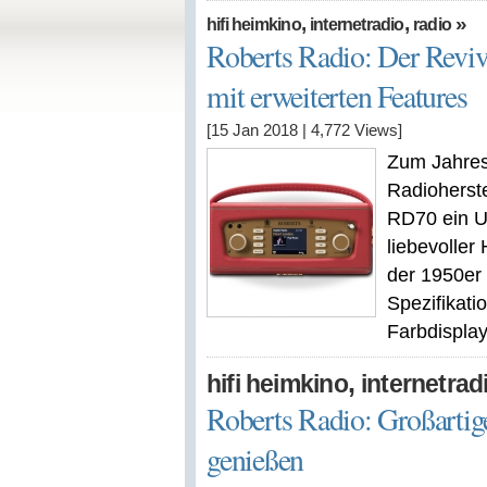
,
,
»
hifi heimkino
internetradio
radio
Roberts Radio: Der Reviv
mit erweiterten Features
[15 Jan 2018
|
4,772
Views]
Zum Jahress
Radioherste
RD70 ein U
liebevoller
der 1950er 
Spezifikati
Farbdisplay
,
hifi heimkino
internetrad
Roberts Radio: Großarti
genießen