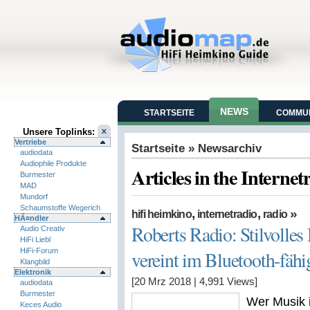
NEWS
STARTSEITE
COMMUN
Unsere Toplinks:
Vertriebe
Startseite
» Newsarchiv
audiodata
Audiophile Produkte
Articles in the Interne
Burmester
MAD
Mundorf
Schaumstoffe Wegerich
,
,
»
hifi heimkino
internetradio
radio
HÃ¤ndler
Roberts Radio: Stilvolles
Audio Creativ
HiFi Liebl
HiFi-Forum
vereint im Bluetooth-fäh
Klangbild
Elektronik
[20 Mrz 2018
|
4,991
Views]
audiodata
Burmester
Wer Musik 
Keces Audio