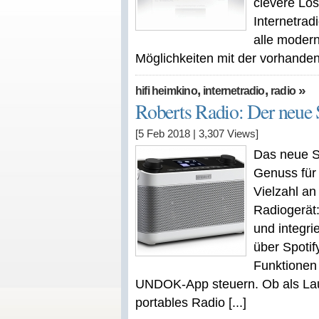
clevere Lös
Internetrad
alle moder
Möglichkeiten mit der vorhande
,
,
»
hifi heimkino
internetradio
radio
Roberts Radio: Der neue
[5 Feb 2018
|
3,307
Views]
Das neue S
Genuss für
Vielzahl an
Radiogerät
und integr
über Spotif
Funktionen
UNDOK-App steuern. Ob als Laut
portables Radio [...]