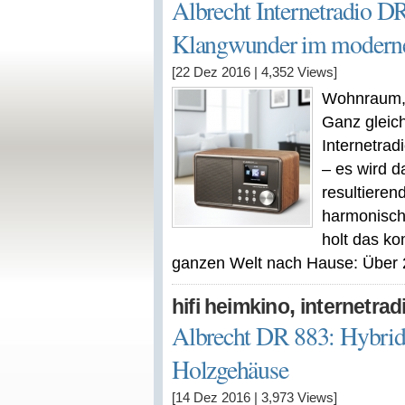
Albrecht Internetradio 
Klangwunder im modern
[22 Dez 2016
|
4,352
Views]
Wohnraum, 
Ganz gleic
Internetra
– es wird 
resultiere
harmonisch
holt das k
ganzen Welt nach Hause: Über 25
,
hifi heimkino
internetrad
Albrecht DR 883: Hybrid
Holzgehäuse
[14 Dez 2016
|
3,973
Views]