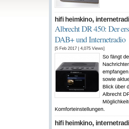
,
hifi heimkino
internetrad
Albrecht DR 450: Der er
DAB+ und Internetradio
[5 Feb 2017
|
4,075
Views]
So fängt d
Nachrichte
empfangen, 
sowie aktue
Blick über 
Albrecht DR
Möglichkeit
Komforteinstellungen.
,
hifi heimkino
internetrad