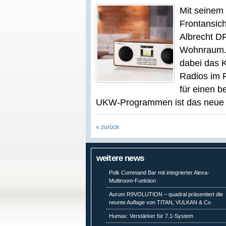
Mit seinem
Frontansich
Albrecht DR
Wohnraum. 
dabei das 
Radios im F
für einen 
UKW-Programmen ist das neue [
« zurück
weitere news
Polk Command Bar mit integrierter Alexa-
Multiroom-Funktion
Aurum R9VOLUTION – quadral präsentiert die
neunte Auflage von TITAN, VULKAN & Co
Humax: Verstärker für 7.1-System