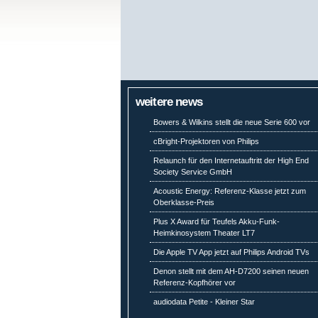
weitere news
Bowers & Wilkins stellt die neue Serie 600 vor
cBright-Projektoren von Philips
Relaunch für den Internetauftritt der High End
Society Service GmbH
Acoustic Energy: Referenz-Klasse jetzt zum
Oberklasse-Preis
Plus X Award für Teufels Akku-Funk-
Heimkinosystem Theater LT7
Die Apple TV App jetzt auf Philips Android TVs
Denon stellt mit dem AH-D7200 seinen neuen
Referenz-Kopfhörer vor
audiodata Petite - Kleiner Star