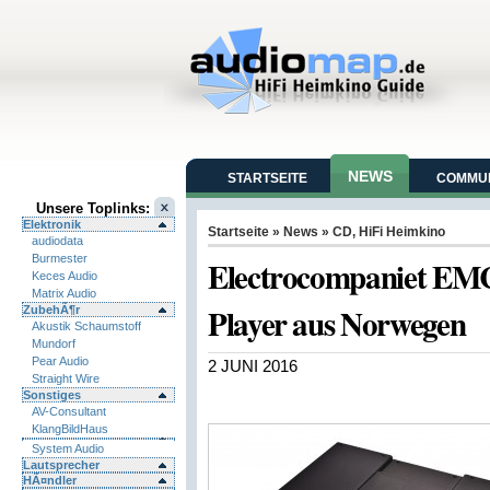
NEWS
STARTSEITE
COMMUN
Unsere Toplinks:
Elektronik
Startseite
»
News
»
CD
,
HiFi Heimkino
audiodata
Burmester
Electrocompaniet E
Keces Audio
Matrix Audio
Player aus Norwegen
ZubehÃ¶r
Akustik Schaumstoff
Mundorf
Pear Audio
2 JUNI 2016
Straight Wire
Sonstiges
AV-Consultant
KlangBildHaus
System Audio
Lautsprecher
HÃ¤ndler